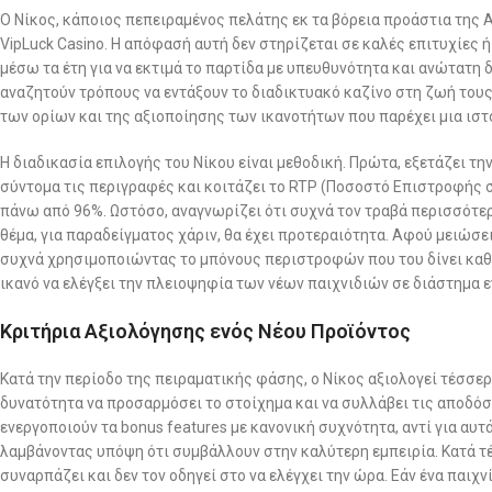
Ο Νίκος, κάποιος πεπειραμένος πελάτης εκ τα βόρεια προάστια της Α
VipLuck Casino. Η απόφασή αυτή δεν στηρίζεται σε καλές επιτυχίες 
μέσω τα έτη για να εκτιμά το παρτίδα με υπευθυνότητα και ανώτατη
αναζητούν τρόπους να εντάξουν το διαδικτυακό καζίνο στη ζωή τους
των ορίων και της αξιοποίησης των ικανοτήτων που παρέχει μια ιστ
Η διαδικασία επιλογής του Νίκου είναι μεθοδική. Πρώτα, εξετάζει τη
σύντομα τις περιγραφές και κοιτάζει το RTP (Ποσοστό Επιστροφής στ
πάνω από 96%. Ωστόσο, αναγνωρίζει ότι συχνά τον τραβά περισσότερο
θέμα, για παραδείγματος χάριν, θα έχει προτεραιότητα. Αφού μειώσει
συχνά χρησιμοποιώντας το μπόνους περιστροφών που του δίνει καθημ
ικανό να ελέγξει την πλειοψηφία των νέων παιχνιδιών σε διάστημα 
Κριτήρια Αξιολόγησης ενός Νέου Προϊόντος
Κατά την περίοδο της πειραματικής φάσης, ο Νίκος αξιολογεί τέσσερ
δυνατότητα να προσαρμόσει το στοίχημα και να συλλάβει τις αποδόσ
ενεργοποιούν τα bonus features με κανονική συχνότητα, αντί για αυτά
λαμβάνοντας υπόψη ότι συμβάλλουν στην καλύτερη εμπειρία. Κατά τέτ
συναρπάζει και δεν τον οδηγεί στο να ελέγχει την ώρα. Εάν ένα παιχ