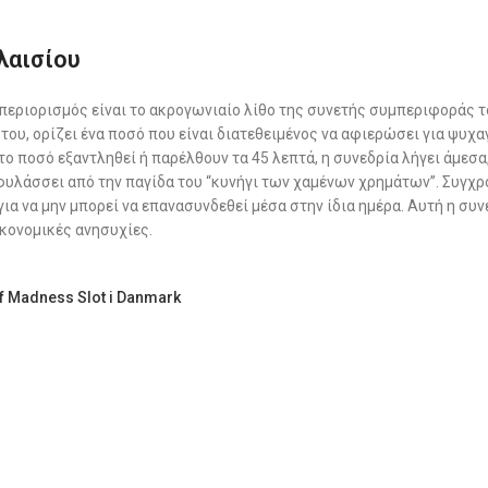
λαισίου
 περιορισμός είναι το ακρογωνιαίο λίθο της συνετής συμπεριφοράς τ
του, ορίζει ένα ποσό που είναι διατεθειμένος να αφιερώσει για ψυχα
το ποσό εξαντληθεί ή παρέλθουν τα 45 λεπτά, η συνεδρία λήγει άμεσ
ν φυλάσσει από την παγίδα του “κυνήγι των χαμένων χρημάτων”. Συγχρ
 να μην μπορεί να επανασυνδεθεί μέσα στην ίδια ημέρα. Αυτή η συνέ
ικονομικές ανησυχίες.
f Madness Slot i Danmark