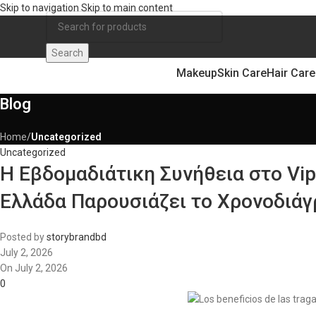
Skip to navigation
Skip to main content
Search
Makeup
Skin Care
Hair Care
Blog
Home
/
Uncategorized
Uncategorized
Η Εβδομαδιάτικη Συνήθεια στο Vip
Ελλάδα Παρουσιάζει το Χρονοδιάγ
Posted by
storybrandbd
July 2, 2026
On July 2, 2026
0