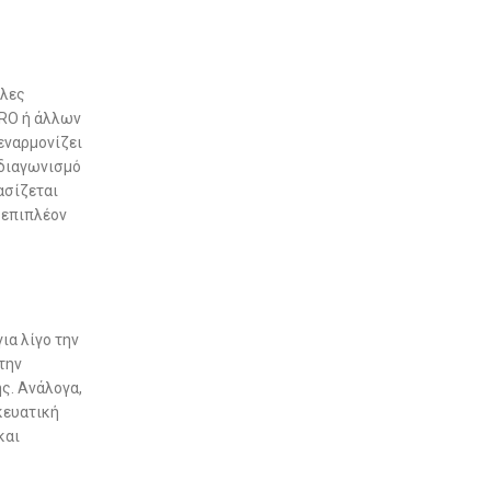
ιλες
URO ή άλλων
εναρμονίζει
 διαγωνισμό
ασίζεται
 επιπλέον
ια λίγο την
την
ς. Ανάλογα,
κευατική
και