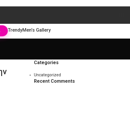
Trendy
Men’s Gallery
L
Categories
ην
Uncategorized
Recent Comments