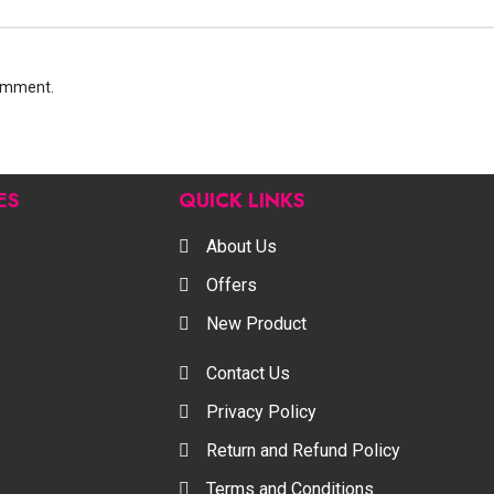
comment.
ES
QUICK LINKS
About Us
Offers
New Product
Contact Us
Privacy Policy
Return and Refund Policy
Terms and Conditions