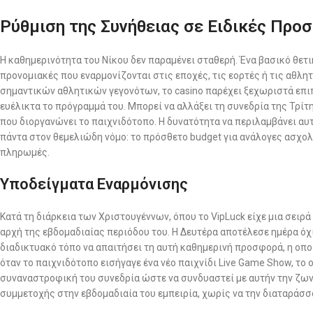
Ρύθμιση της Συνήθειας σε Ειδικές Προ
Η καθημερινότητα του Νίκου δεν παραμένει σταθερή. Ένα βασικό θετι
προνομιακές που εναρμονίζονται στις εποχές, τις εορτές ή τις αθλη
σημαντικών αθλητικών γεγονότων, το casino παρέχει ξεχωριστά επιπλ
ευέλικτα το πρόγραμμά του. Μπορεί να αλλάξει τη συνεδρία της Τρίτη
που διοργανώνει το παιχνιδότοπο. Η δυνατότητα να περιλαμβάνει αυ
πάντα στον θεμελιώδη νόμο: το πρόσθετο budget για ανάλογες ασχολ
πληρωμές.
Υποδείγματα Εναρμόνισης
Κατά τη διάρκεια των Χριστουγέννων, όπου το VipLuck είχε μια σειρά 
αρχή της εβδομαδιαίας περιόδου του. Η Δευτέρα αποτέλεσε ημέρα όχι
διαδικτυακό τόπο να απαιτήσει τη αυτή καθημερινή προσφορά, η οπ
όταν το παιχνιδότοπο εισήγαγε ένα νέο παιχνίδι Live Game Show, τ
συναναστροφική του συνεδρία ώστε να συνδυαστεί με αυτήν την ζων
συμμετοχής στην εβδομαδιαία του εμπειρία, χωρίς να την διαταράσσ