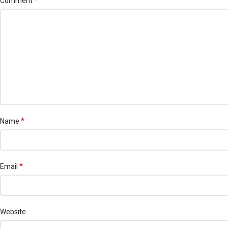
*
Comment
*
Name
*
Email
Website