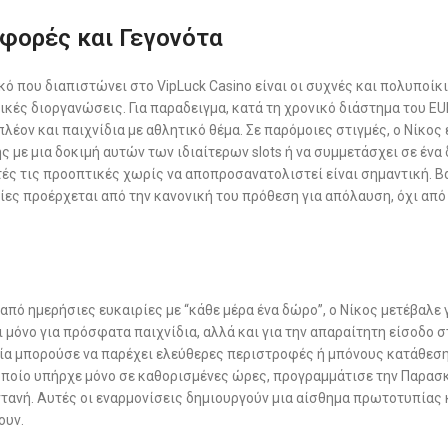
σφορές και Γεγονότα
κό που διαπιστώνει στο VipLuck Casino είναι οι συχνές και πολυποίκ
τικές διοργανώσεις. Για παραδειγμα, κατά τη χρονικό διάστημα του E
έον και παιχνίδια με αθλητικό θέμα. Σε παρόμοιες στιγμές, ο Νίκος 
ς με μια δοκιμή αυτών των ιδιαίτερων slots ή να συμμετάσχει σε ένα
τές τις προοπτικές χωρίς να αποπροσανατολιστεί είναι σημαντική. Β
ίες προέρχεται από την κανονική του πρόθεση για απόλαυση, όχι από
από ημερήσιες ευκαιρίες με “κάθε μέρα ένα δώρο”, ο Νίκος μετέβαλε γ
 μόνο για πρόσφατα παιχνίδια, αλλά και για την απαραίτητη είσοδο σ
οία μπορούσε να παρέχει ελεύθερες περιστροφές ή μπόνους κατάθεση
ο οποίο υπήρχε μόνο σε καθορισμένες ώρες, προγραμμάτισε την Παρασ
τανή. Αυτές οι εναρμονίσεις δημιουργούν μια αίσθημα πρωτοτυπίας 
ουν.