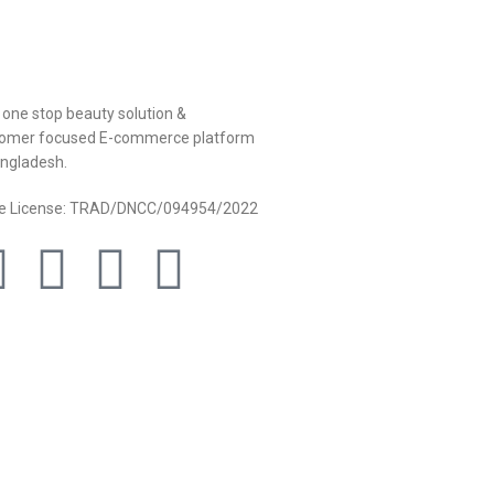
 one stop beauty solution &
omer focused E-commerce platform
angladesh.
e License: TRAD/DNCC/094954/2022