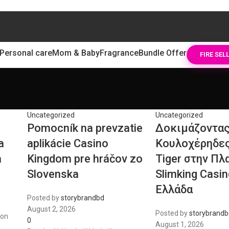
Personal care
Mom & Baby
Fragrance
Bundle Offer
FIRE SEL
Uncategorized
Uncategorized
Pomocník na prevzatie
Δοκιμάζοντα
a
aplikácie Casino
Κουλοχέρηδες
a
Kingdom pre hráčov zo
Tiger στην Π
Slovenska
Slimking Casi
Ελλάδα
Posted by
storybrandbd
August 2, 2026
Posted by
storybrandb
 on
0
August 1, 2026