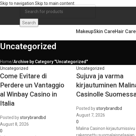
Skip to navigation
Skip to main content
Search
Makeup
Skin Care
Hair Care
Uncategorized
Home
/
Archive by Category "Uncategorized"
Uncategorized
Uncategorized
Come Evitare di
Sujuva ja varma
Perdere un Vantaggio
kirjautuminen Malin
al Winbay Casino in
Casinolle Suomess
Italia
Posted by
storybrandbd
August 7, 2026
Posted by
storybrandbd
0
August 8, 2026
Malina Casinon kirjautumissivu
0
rakennettu suomalaispelaajan