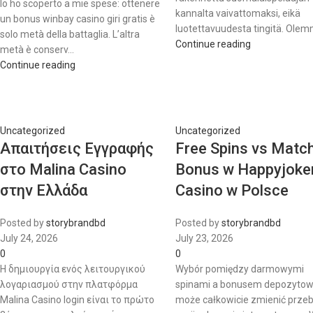
Io ho scoperto a mie spese: ottenere
kannalta vaivattomaksi, eikä
un bonus winbay casino giri gratis è
luotettavuudesta tingitä. Olemm
solo metà della battaglia. L’altra
Continue reading
metà è conserv...
Continue reading
Uncategorized
Uncategorized
Απαιτήσεις Εγγραφής
Free Spins vs Matc
στο Malina Casino
Bonus w Happyjoke
στην Ελλάδα
Casino w Polsce
Posted by
storybrandbd
Posted by
storybrandbd
July 24, 2026
July 23, 2026
0
0
Η δημιουργία ενός λειτουργικού
Wybór pomiędzy darmowymi
λογαριασμού στην πλατφόρμα
spinami a bonusem depozyto
Malina Casino login είναι το πρώτο
może całkowicie zmienić przeb