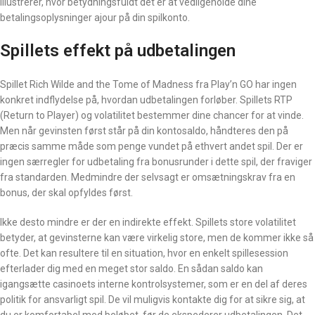
illustrerer, hvor betydningsfuldt det er at vedligeholde dine
betalingsoplysninger ajour på din spilkonto.
Spillets effekt på udbetalingen
Spillet Rich Wilde and the Tome of Madness fra Play’n GO har ingen
konkret indflydelse på, hvordan udbetalingen forløber. Spillets RTP
(Return to Player) og volatilitet bestemmer dine chancer for at vinde.
Men når gevinsten først står på din kontosaldo, håndteres den på
præcis samme måde som penge vundet på ethvert andet spil. Der er
ingen særregler for udbetaling fra bonusrunder i dette spil, der fraviger
fra standarden. Medmindre der selvsagt er omsætningskrav fra en
bonus, der skal opfyldes først.
Ikke desto mindre er der en indirekte effekt. Spillets store volatilitet
betyder, at gevinsterne kan være virkelig store, men de kommer ikke så
ofte. Det kan resultere til en situation, hvor en enkelt spillesession
efterlader dig med en meget stor saldo. En sådan saldo kan
igangsætte casinoets interne kontrolsystemer, som er en del af deres
politik for ansvarligt spil. De vil muligvis kontakte dig for at sikre sig, at
du er komfortabel med beløbet, før de ekspederer udbetalingen. Det