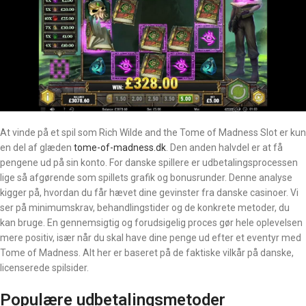
At vinde på et spil som Rich Wilde and the Tome of Madness Slot er kun
en del af glæden
tome-of-madness.dk
. Den anden halvdel er at få
pengene ud på sin konto. For danske spillere er udbetalingsprocessen
lige så afgørende som spillets grafik og bonusrunder. Denne analyse
kigger på, hvordan du får hævet dine gevinster fra danske casinoer. Vi
ser på minimumskrav, behandlingstider og de konkrete metoder, du
kan bruge. En gennemsigtig og forudsigelig proces gør hele oplevelsen
mere positiv, især når du skal have dine penge ud efter et eventyr med
Tome of Madness. Alt her er baseret på de faktiske vilkår på danske,
licenserede spilsider.
Populære udbetalingsmetoder