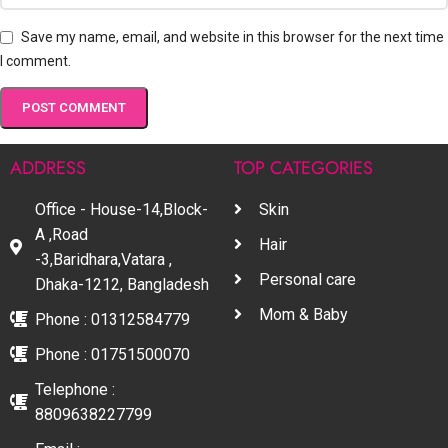
Save my name, email, and website in this browser for the next time
I comment.
ADDRESS
TOP CATEGORIES
Office - House-14,Block-
Skin
A ,Road
Hair
-3,Baridhara,Vatara ,
Personal care
Dhaka-1212, Bangladesh
Mom & Baby
Phone : 01312584779
Phone : 01751500070
Telephone :
8809638227799