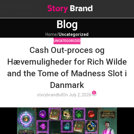
Skip to navigation
Skip to main content
Blog
Home
/
Uncategorized
UNCATEGORIZED
Cash Out-proces og
Hævemuligheder for Rich Wilde
and the Tome of Madness Slot i
Danmark
0
storybrandbd
On July 2, 2026