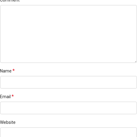
*
Name
*
Email
Website