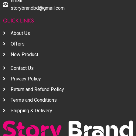
Email :
storybrandbd@gmail.com
QUICK LINKS
About Us
Offers
New Product
Contact Us
Privacy Policy
Return and Refund Policy
Terms and Conditions
Shipping & Delivery