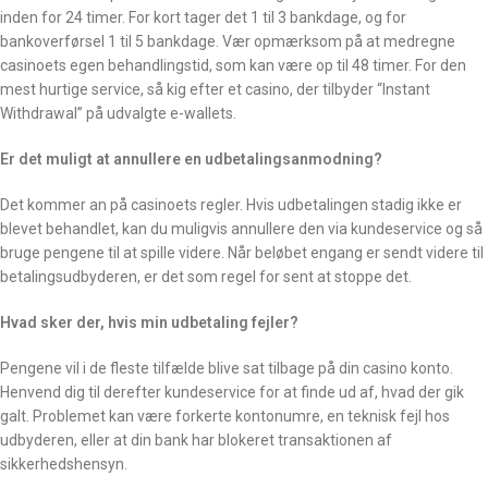
inden for 24 timer. For kort tager det 1 til 3 bankdage, og for
bankoverførsel 1 til 5 bankdage. Vær opmærksom på at medregne
casinoets egen behandlingstid, som kan være op til 48 timer. For den
mest hurtige service, så kig efter et casino, der tilbyder “Instant
Withdrawal” på udvalgte e-wallets.
Er det muligt at annullere en udbetalingsanmodning?
Det kommer an på casinoets regler. Hvis udbetalingen stadig ikke er
blevet behandlet, kan du muligvis annullere den via kundeservice og så
bruge pengene til at spille videre. Når beløbet engang er sendt videre til
betalingsudbyderen, er det som regel for sent at stoppe det.
Hvad sker der, hvis min udbetaling fejler?
Pengene vil i de fleste tilfælde blive sat tilbage på din casino konto.
Henvend dig til derefter kundeservice for at finde ud af, hvad der gik
galt. Problemet kan være forkerte kontonumre, en teknisk fejl hos
udbyderen, eller at din bank har blokeret transaktionen af
sikkerhedshensyn.