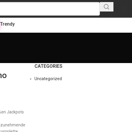
Trendy
CATEGORIES
no
Uncategorized
oßen Jackpots
dig zunehmende
 komplette