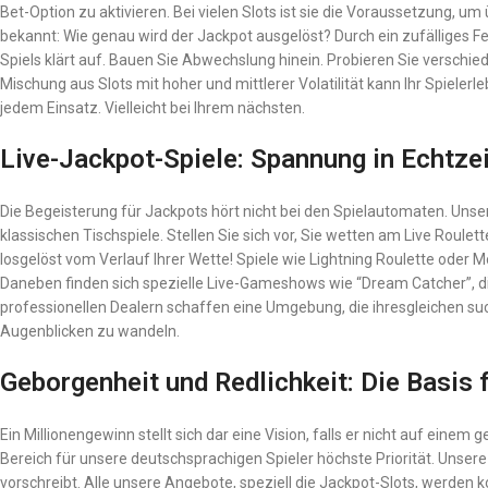
Bet-Option zu aktivieren. Bei vielen Slots ist sie die Voraussetzung, 
bekannt: Wie genau wird der Jackpot ausgelöst? Durch ein zufälliges Fea
Spiels klärt auf. Bauen Sie Abwechslung hinein. Probieren Sie verschie
Mischung aus Slots mit hoher und mittlerer Volatilität kann Ihr Spiel
jedem Einsatz. Vielleicht bei Ihrem nächsten.
Live-Jackpot-Spiele: Spannung in Echtzei
Die Begeisterung für Jackpots hört nicht bei den Spielautomaten. Unser
klassischen Tischspiele. Stellen Sie sich vor, Sie wetten am Live Roulett
losgelöst vom Verlauf Ihrer Wette! Spiele wie Lightning Roulette oder
Daneben finden sich spezielle Live-Gameshows wie “Dream Catcher”, d
professionellen Dealern schaffen eine Umgebung, die ihresgleichen suc
Augenblicken zu wandeln.
Geborgenheit und Redlichkeit: Die Basis
Ein Millionengewinn stellt sich dar eine Vision, falls er nicht auf eine
Bereich für unsere deutschsprachigen Spieler höchste Priorität. Unser
vorschreibt. Alle unsere Angebote, speziell die Jackpot-Slots, werden