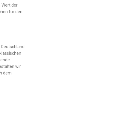
n Wert der
chen für den
n Deutschland
 klassischen
agende
stalten wir
ach dem