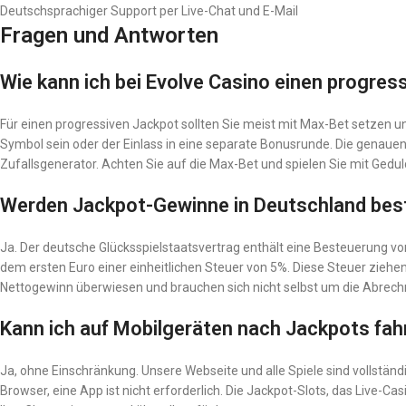
Deutschsprachiger Support per Live-Chat und E-Mail
Fragen und Antworten
Wie kann ich bei Evolve Casino einen progres
Für einen progressiven Jackpot sollten Sie meist mit Max-Bet setzen 
Symbol sein oder der Einlass in eine separate Bonusrunde. Die genaue
Zufallsgenerator. Achten Sie auf die Max-Bet und spielen Sie mit Gedul
Werden Jackpot-Gewinne in Deutschland bes
Ja. Der deutsche Glücksspielstaatsvertrag enthält eine Besteuerung v
dem ersten Euro einer einheitlichen Steuer von 5%. Diese Steuer ziehen 
Nettogewinn überwiesen und brauchen sich nicht selbst um die Abre
Kann ich auf Mobilgeräten nach Jackpots fa
Ja, ohne Einschränkung. Unsere Webseite und alle Spiele sind vollstän
Browser, eine App ist nicht erforderlich. Die Jackpot-Slots, das Live-Ca