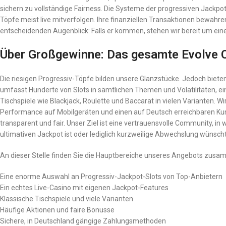
sichern zu vollständige Fairness. Die Systeme der progressiven Jackp
Töpfe meist live mitverfolgen. Ihre finanziellen Transaktionen bewahr
entscheidenden Augenblick: Falls er kommen, stehen wir bereit um ein
Über Großgewinne: Das gesamte Evolve C
Die riesigen Progressiv-Töpfe bilden unsere Glanzstücke. Jedoch bieten
umfasst Hunderte von Slots in sämtlichen Themen und Volatilitäten, ein 
Tischspiele wie Blackjack, Roulette und Baccarat in vielen Varianten.
Performance auf Mobilgeräten und einen auf Deutsch erreichbaren Kun
transparent und fair. Unser Ziel ist eine vertrauensvolle Community, in 
ultimativen Jackpot ist oder lediglich kurzweilige Abwechslung wünscht
An dieser Stelle finden Sie die Hauptbereiche unseres Angebots zus
Eine enorme Auswahl an Progressiv-Jackpot-Slots von Top-Anbietern
Ein echtes Live-Casino mit eigenen Jackpot-Features
Klassische Tischspiele und viele Varianten
Häufige Aktionen und faire Bonusse
Sichere, in Deutschland gängige Zahlungsmethoden