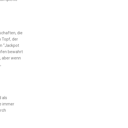
schaften, die
n Topf, der
em “Jackpot
tufen bewahrt
r, aber wenn
,
 als
ie immer
urch