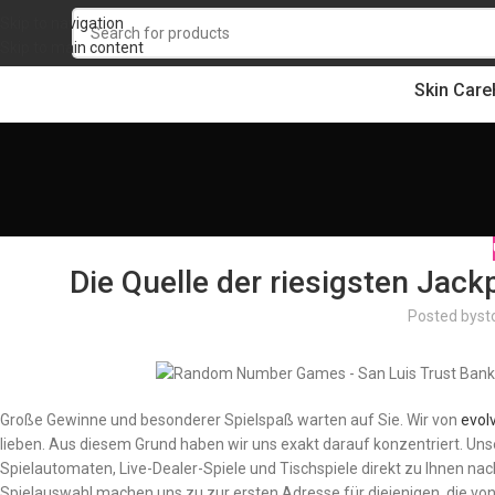
Skip to navigation
Skip to main content
Skin Care
Die Quelle der riesigsten Jack
Posted by
st
Große Gewinne und besonderer Spielspaß warten auf Sie. Wir von
evol
lieben. Aus diesem Grund haben wir uns exakt darauf konzentriert. Un
Spielautomaten, Live-Dealer-Spiele und Tischspiele direkt zu Ihnen n
Spielauswahl machen uns zu zur ersten Adresse für diejenigen, die vo