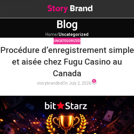
Skip to navigation
Skip to main content
Blog
Home
/
Uncategorized
UNCATEGORIZED
Procédure d’enregistrement simple
et aisée chez Fugu Casino au
Canada
0
storybrandbd
On July 2, 2026