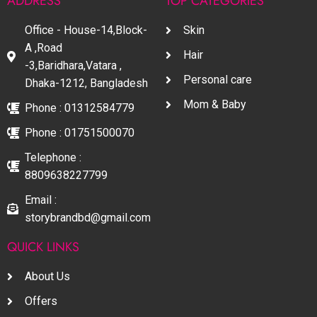
ADDRESS
TOP CATEGORIES
Office - House-14,Block-
Skin
A ,Road
Hair
-3,Baridhara,Vatara ,
Personal care
Dhaka-1212, Bangladesh
Mom & Baby
Phone : 01312584779
Phone : 01751500070
Telephone :
8809638227799
Email :
storybrandbd@gmail.com
QUICK LINKS
About Us
Offers