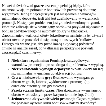
Nawet doświadczeni gracze czasem popełniają błędy, które
uniemożliwiają im pobranie z bonusów lub prowadzą do utratę
wygranych. Jedną z najczęstszych jest niespełnienie wymogów
minimalnego depozytu, jeśli taki jest zdefiniowany w warunkach
promocji. Następnym problemem jest gra niedozwolonymi grami,
które nie zaliczają się w wymagany obrót – na przykład używanie z
bonusu dedykowanego na automaty do gry w blackjacka.
Zapominanie o ważności oferty (określonym terminie na jej użycie i
obrót) również prowadzi do się utratą bonusowych środków.
Dlatego tak ważne jest, aby przed każdą aktywacją poświęcić
chwilę na analizę zasad, co w dłuższej perspektywie pozwala
zaoszczędzić czas i nerwy.
Nielektura regulaminu:
Pominięcie szczegółowych
warunków promocji to prosta droga do problemów z wypłatą.
Niezrealizowanie wymogu depozytu:
Wpłata kwoty niższej
niż minimalna wymagana do aktywacji bonusu.
Gra w niedozwolone gry:
Realizowanie wymaganego
obrotu w grach, które są wykluczone z promocji (np.
określone automaty lub gry stołowe).
Przekraczanie limitu czasu:
Niezakończenie wymaganego
obrotu w określonym przez kasyno terminie (np. 7 dni).
Jednoczesna aktywność wielu promocji:
Często regulamin
nie pozwala łączenia kilku bonusów – należy dokończyć