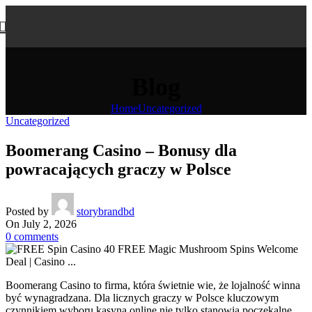
Blog
Home
Uncategorized
Uncategorized
Boomerang Casino – Bonusy dla
powracających graczy w Polsce
Posted by
storybrandbd
On July 2, 2026
0
comments
Boomerang Casino to firma, która świetnie wie, że lojalność winna
być wynagradzana. Dla licznych graczy w Polsce kluczowym
czynnikiem wyboru kasyna online nie tylko stanowią poczekalne