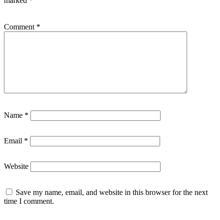
marked
*
Comment
*
Name
*
Email
*
Website
Save my name, email, and website in this browser for the next
time I comment.