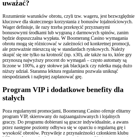
uważać?
Rozumienie warunków obrotu, czyli tzw. wageru, jest bezwzględnie
kluczowe dla skutecznego korzystania z bonusów lojalnościowych.
Wager definiuje, ile razy trzeba przekręcić przyznanymi
bonusowymi środkami lub wygraną z darmowych spinów, zanim
będzie dopuszczalna wypłata. W Boomerang Casino wymagania
obrotu mogą się różnicować w zależności od konkretnej promocji,
ale przeważnie mieszczą się w standardach rynkowych. Należy
skupić się nie tylko na krotność (np. x30), ale także na to, które gry
przynoszą najwyższy procent do wymagań – często automaty są
liczone w 100%, a gry stołowe jak blackjack czy ruletka mają dużo
niższy udział. Staranna lektura regulaminu pozwala uniknąć
niespodzianek i najlepiej zaplanować grę.
Program VIP i dodatkowe benefity dla
stałych
Poza regularnymi promocjami, Boomerang Casino oferuje elitarny
program VIP, skierowany do najzaangażowanych i lojalnych
graczy. Do programu dobierani są gracze indywidualnie, a awans
przez następne poziomy odbywa się w oparciu o regularną grę i
wysokość obrotów. Przywileje z przynależności członkiem klubu