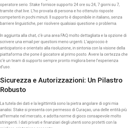
operatore serio. Stake fornisce supporto 24 ore su 24, 7 giorni su 7,
tramite chat live. L’ho provata di persona e ho ottenuto risposte
competenti in pochi minuti. Il supporto è disponibile in italiano, senza
barriere linguistiche, per risolvere qualsiasi questione o problema.
In aggiunta alla chat, c’è una area FAQ molto dettagliata e la opzione di
scrivere una email per questioni meno urgenti. L’approccio è
anticipatorio e orientato alla risoluzione, in sintonia con la visione della
piattaforma che pone il giocatore al primo posto. Avere la certezza che
c’è un team di supporto sempre pronto migliora bene l’esperienza
d’uso.
Sicurezza e Autorizzazioni: Un Pilastro
Robusto
La tutela dei dati e la legittimità sono la pietra angolare di ogni mia
analisi. Stake si presenta con permesso di Curaçao, una delle entità più
affermate nel mercato, e adotta norme di gioco consapevole molto
stringenti. I dati privati e finanziari degli utenti sono protetti con la