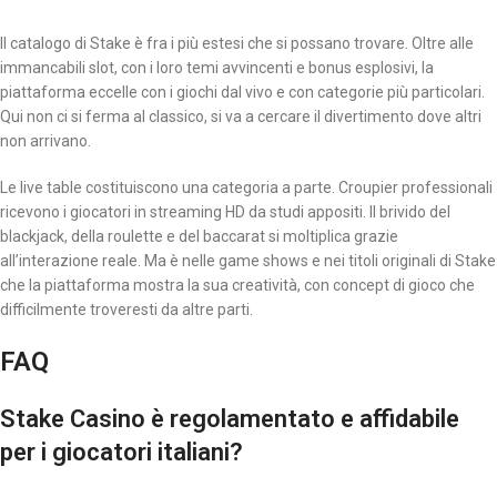
Il catalogo di Stake è fra i più estesi che si possano trovare. Oltre alle
immancabili slot, con i loro temi avvincenti e bonus esplosivi, la
piattaforma eccelle con i giochi dal vivo e con categorie più particolari.
Qui non ci si ferma al classico, si va a cercare il divertimento dove altri
non arrivano.
Le live table costituiscono una categoria a parte. Croupier professionali
ricevono i giocatori in streaming HD da studi appositi. Il brivido del
blackjack, della roulette e del baccarat si moltiplica grazie
all’interazione reale. Ma è nelle game shows e nei titoli originali di Stake
che la piattaforma mostra la sua creatività, con concept di gioco che
difficilmente troveresti da altre parti.
FAQ
Stake Casino è regolamentato e affidabile
per i giocatori italiani?