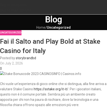
Skip to navigation
Skip to main content
Blog
Home
/
Uncategorized
UNCATEGORIZED
Fai il Salto and Play Bold at Stake
Casino for Italy
Posted by
storybrandbd
On July 2, 2026
0
Chi vuole un’esperienza di gioco online che si distingua, alla fine arriva a
valutare Stake Casino
https://sstake.org/it-it/
. Per i giocatori italiani,
questo non è il comune portale. Sembra più un ambiente creato
apposta per chi non ha paura di rischiare, dove la tecnologia e una
filosofia chiara offrono spazio alle emozioni più vere.