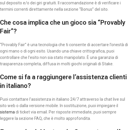
sul deposito e/o dei giri gratuiti. Il raccomandazione è di verificare i
termini correnti direttamente nella sezione “Bonus” del sito.
Che cosa implica che un gioco sia “Provably
Fair”?
“Provably Fair” è una tecnologia che ti consente di accertare l’onestà di
ogni mano o di ogni esito. Usando una chiave crittografica, puoi
controllare che l’esito non sia stato manipolato. È una garanzia di
trasparenza completa, diffusa in molti giochi originali di Stake.
Come si fa a raggiungere l’assistenza clienti
in italiano?
Puoi contattare l’assistenza in italiano 24/7 attraverso la chat live sul
sito web o dalla versione mobile. In sostituzione, puoi impiegare il
sistema
di ticket via email. Per risposte immediate, puoi sempre
leggere la sezione FAQ, che è molto approfondita.