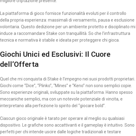
migliore criptazione presente.
La piattaforma di gioco fornisce funzionalità evoluti per il controllo
della propria esperienza: massimali di versamento, pausa e esclusione
volontaria. Questo dedizione per un ambiente protetto e disciplinato mi
induce a raccomandare Stake con tranquillità. So che l’infrastruttura
tecnica e normativa è stabile e ideata per proteggere chi gioca.
Giochi Unici ed Esclusivi: Il Cuore
dell’Offerta
Quel che mi conquista di Stake è l’impegno nei suoi prodotti proprietari.
Giochi come “Dice”, “Plinko”, “Mines” e “Keno” non sono semplici copie.
Sono esperienze originali, sviluppate su la piattaforma. Hanno spesso
meccaniche semplici, ma con un notevole potenziale di vincita, e
interpretano alla perfezione lo spirito del “giocare bold”.
Ciascun gioco originale è tarato per operare al meglio su qualsiasi
dispositivo. Le grafiche sono accattivanti e il gameplay è intuitivo. Sono
perfetti per chi intende uscire dalle logiche tradizionali e testare