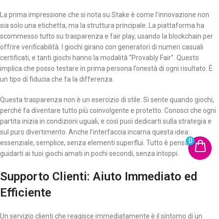
La prima impressione che si nota su Stake è come l’innovazione non
sia solo una etichetta, ma la struttura principale. La piattaforma ha
scommesso tutto su trasparenza e fair play, usando la blockchain per
offrire verificabilità. I giochi girano con generatori di numeri casuali
certificati, e tanti giochi hanno la modalità “Provably Fair”. Questo
implica che posso testare in prima persona l’onestà di ogni risultato. È
un tipo di fiducia che fa la differenza.
Questa trasparenza non è un esercizio di stile. Si sente quando giochi,
perché fa diventare tutto più coinvolgente e protetto. Conosci che ogni
partita inizia in condizioni uguali, e così puoi dedicarti sulla strategia e
sul puro divertimento. Anche l’interfaccia incarna questa idea:
0
essenziale, semplice, senza elementi superflui. Tutto è pensato per
guidarti ai tuoi giochi amati in pochi secondi, senza intoppi.
Supporto Clienti: Aiuto Immediato ed
Efficiente
Un servizio clienti che reagisce immediatamente è il sintomo di un