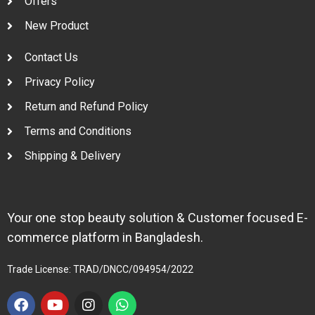
Offers
New Product
Contact Us
Privacy Policy
Return and Refund Policy
Terms and Conditions
Shipping & Delivery
Your one stop beauty solution & Customer focused E-
commerce platform in Bangladesh.
Trade License: TRAD/DNCC/094954/2022