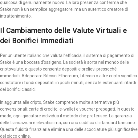
qualcosa di genuinamente nuovo. La loro presenza conferma che
Stake non è un semplice aggregatore, ma un autentico creatore di
intrattenimento.
Il Cambiamento delle Valute Virtuali e
dei Bonifici Immediati
Per un utente italiano che valuta l’efficacia, il sistema di pagamento di
Stake è una boccata d’ossigeno. La società è sorta nel mondo delle
criptovalute, e questo consente depositi e prelievi pressoché
immediati. Adoperare Bitcoin, Ethereum, Litecoin o altre cripto significa
constatare i fondi depositati in pochi minuti, senza le estenuanti ritardi
dei bonifici classici.
In aggiunta alle cripto, Stake comprende molte alternative più
convenzionali: carte di credito, e-wallet e voucher prepagati. In questo
modo, ogni giocatore individua il metodo che preferisce. La garanzia
delle transazioni è elevatissima, con una codifica di standard bancario.
Questa fluidità finanziaria elimina una delle scocciature più significative
del gioco online.