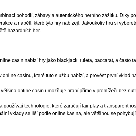
ombinaci pohodlí, zábavy a autentického herního zážitku. Díky p
akce a napětí, které tyto hry nabízejí. Jakoukoliv hru si vyberet
větě hazardních her.
line casin nabízí hry jako blackjack, ruleta, baccarat, a často t
v online casinu, které tuto službu nabízí, a provést první vklad n
většina online casin umožňuje hraní přímo v prohlížeči bez nut
a používají technologie, které zaručují fair play a transparentnos
lní vklady se liší podle online kasina, ale většinou se pohybuj