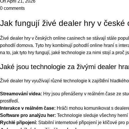
On April 21, 2026
0
comments
Jak fungují živé dealer hry v české 
Živé dealer hry v českých online casinech se stávají stále popul
pohodlí domova. Tyto hry kombinují pohodlí online hraní s intera
na to, jak tyto hry fungují, jaké technologie za nimi stojí a proč 
Jaké jsou technologie za živými dealer hr
Živé dealer hry využívají různé technologie k zajištění hladkého 
Streamování videa:
Hry jsou přenášeny v reálném čase ze stud
prostředí.
Interakce v reálném čase:
Hráči mohou komunikovat s dealerem
Software pro analýzu her:
Technologie sleduje všechny herní a
Rychlé připojení:
Stabilní internetové připojení je klíčové pro 