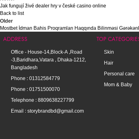
Jak fungují živé dealer hry v české casino online
Back to list
Older
Mostbet İdman Bahis Proqramları Haqqında Bilinməsi Gərəkənl
ADDRESS
TOP CATEGORIE
Office - House-14,Block-A ,Road
Skin
-3,Baridhara,Vatara , Dhaka-1212,
Hair
Bangladesh
Personal care
Phone : 01312584779
Mom & Baby
Phone : 01751500070
Telephone : 8809638227799
Email : storybrandbd@gmail.com