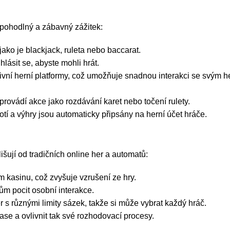
í pohodlný a zábavný zážitek:
ako je blackjack, ruleta nebo baccarat.
hlásit se, abyste mohli hrát.
tivní herní platformy, což umožňuje snadnou interakci se svým 
provádí akce jako rozdávání karet nebo točení rulety.
í a výhry jsou automaticky připsány na herní účet hráče.
išují od tradičních online her a automatů:
m kasinu, což zvyšuje vzrušení ze hry.
m pocit osobní interakce.
r s různými limity sázek, takže si může vybrat každý hráč.
se a ovlivnit tak své rozhodovací procesy.