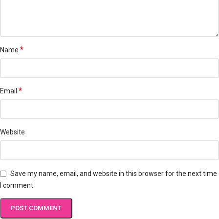
*
Name
*
Email
Website
Save my name, email, and website in this browser for the next time
I comment.