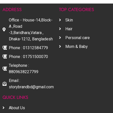
ADDRESS
TOP CATEGORIES
Office - House-14,Block-
Skin
A ,Road
Hair
-3,Baridhara,Vatara ,
Personal care
Dhaka-1212, Bangladesh
Mom & Baby
Phone : 01312584779
Phone : 01751500070
Telephone :
8809638227799
Email :
storybrandbd@gmail.com
QUICK LINKS
About Us