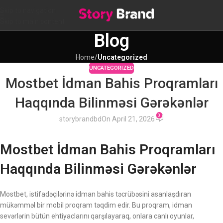
Skip to navigation
Skip to main content
Blog
Home
/
Uncategorized
UNCATEGORIZED
Mostbet İdman Bahis Proqramları
Haqqında Bilinməsi Gərəkənlər
0
storybrandbd
On April 21, 2026
Mostbet İdman Bahis Proqramları
Haqqında Bilinməsi Gərəkənlər
Mostbet, istifadəçilərinə idman bahis təcrübəsini asanlaşdıran
mükəmməl bir mobil proqram təqdim edir. Bu proqram, idman
sevərlərin bütün ehtiyaclarını qarşılayaraq, onlara canlı oyunlar,