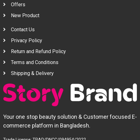
Offers
New Product
Contact Us
Privacy Policy
Return and Refund Policy
Terms and Conditions
Shipping & Delivery
Your one stop beauty solution & Customer focused E-
commerce platform in Bangladesh.
Trade License: TRAD/DNCC/094954/2022