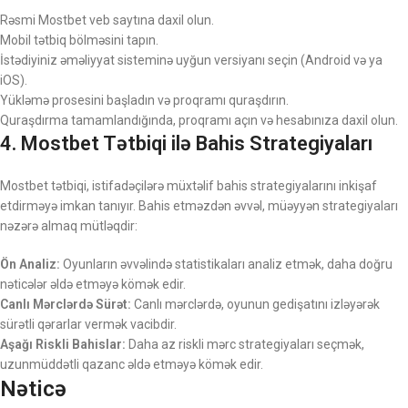
Rəsmi Mostbet veb saytına daxil olun.
Mobil tətbiq bölməsini tapın.
İstədiyiniz əməliyyat sisteminə uyğun versiyanı seçin (Android və ya
iOS).
Yükləmə prosesini başladın və proqramı quraşdırın.
Quraşdırma tamamlandığında, proqramı açın və hesabınıza daxil olun.
4. Mostbet Tətbiqi ilə Bahis Strategiyaları
Mostbet tətbiqi, istifadəçilərə müxtəlif bahis strategiyalarını inkişaf
etdirməyə imkan tanıyır. Bahis etməzdən əvvəl, müəyyən strategiyaları
nəzərə almaq mütləqdir:
Ön Analiz:
Oyunların əvvəlində statistikaları analiz etmək, daha doğru
nəticələr əldə etməyə kömək edir.
Canlı Mərclərdə Sürət:
Canlı mərclərdə, oyunun gedişatını izləyərək
sürətli qərarlar vermək vacibdir.
Aşağı Riskli Bahislar:
Daha az riskli mərc strategiyaları seçmək,
uzunmüddətli qazanc əldə etməyə kömək edir.
Nəticə