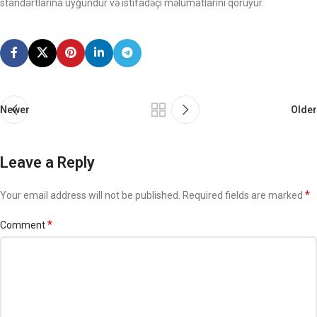
standartlarına uyğundur və istifadəçi məlumatlarını qoruyur.
Newer
Older
Leave a Reply
*
Your email address will not be published.
Required fields are marked
*
Comment