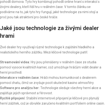
pohodlí domova. Tyto hry kombinují pohodlí online hraní s interakcí s
živými dealery, kteří řídí hru v reálném čase. V tomto článku se
podíváme na to, jak tyto hry fungují, jaké technologie za nimi stojí a
proč jsou tak atraktivní pro české hráče.
Jaké jsou technologie za živými dealer
hrami
Živé dealer hry využívají různé technologie k zajištění hladkého a
realistického herního zážitku. Mezi klíčové technologie patří:
Streamování videa:
Hry jsou přenášeny v reálném čase ze studia
pomocí vysoce kvalitních kamer, což umožňuje hráčům vidět dealer a
herní prostředí.
Interakce v reálném čase:
Hráči mohou komunikovat s dealerem
pomocí chatu, čímž se zvyšuje pocit skutečné kasino atmosféry.
Software pro analýzu her:
Technologie sleduje všechny herní akce a
zajišťuje jejich správnost a férovost.
Rychlé připojení:
Stabilní internetové připojení je klíčové pro plynulý
herní zážitek, což je obvykle zaručeno kvalitním portfoliem online casin.