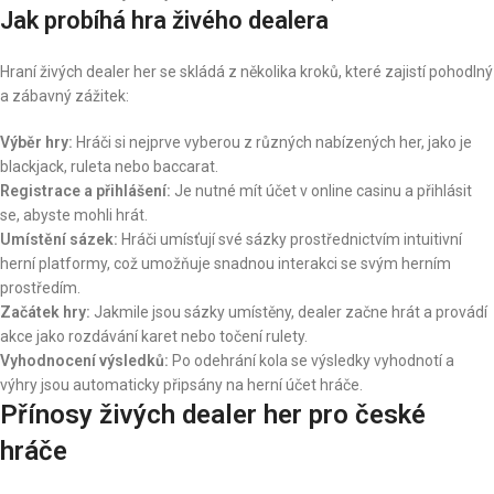
Jak probíhá hra živého dealera
Hraní živých dealer her se skládá z několika kroků, které zajistí pohodlný
a zábavný zážitek:
Výběr hry:
Hráči si nejprve vyberou z různých nabízených her, jako je
blackjack, ruleta nebo baccarat.
Registrace a přihlášení:
Je nutné mít účet v online casinu a přihlásit
se, abyste mohli hrát.
Umístění sázek:
Hráči umísťují své sázky prostřednictvím intuitivní
herní platformy, což umožňuje snadnou interakci se svým herním
prostředím.
Začátek hry:
Jakmile jsou sázky umístěny, dealer začne hrát a provádí
akce jako rozdávání karet nebo točení rulety.
Vyhodnocení výsledků:
Po odehrání kola se výsledky vyhodnotí a
výhry jsou automaticky připsány na herní účet hráče.
Přínosy živých dealer her pro české
hráče