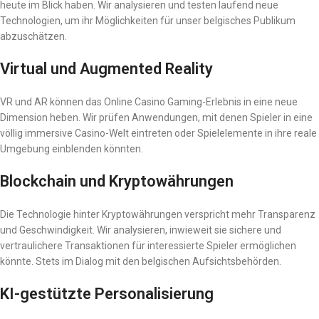
heute im Blick haben. Wir analysieren und testen laufend neue
Technologien, um ihr Möglichkeiten für unser belgisches Publikum
abzuschätzen.
Virtual und Augmented Reality
VR und AR können das Online Casino Gaming-Erlebnis in eine neue
Dimension heben. Wir prüfen Anwendungen, mit denen Spieler in eine
völlig immersive Casino-Welt eintreten oder Spielelemente in ihre reale
Umgebung einblenden könnten.
Blockchain und Kryptowährungen
Die Technologie hinter Kryptowährungen verspricht mehr Transparenz
und Geschwindigkeit. Wir analysieren, inwieweit sie sichere und
vertraulichere Transaktionen für interessierte Spieler ermöglichen
könnte. Stets im Dialog mit den belgischen Aufsichtsbehörden.
KI-gestützte Personalisierung