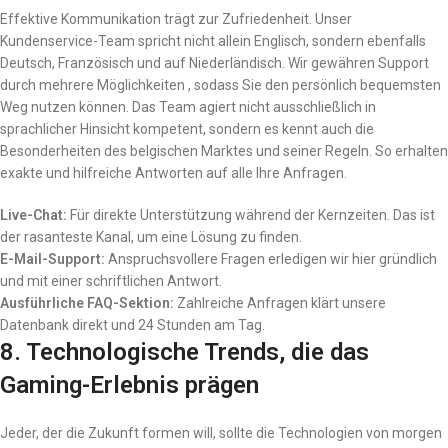
Effektive Kommunikation trägt zur Zufriedenheit. Unser
Kundenservice-Team spricht nicht allein Englisch, sondern ebenfalls
Deutsch, Französisch und auf Niederländisch. Wir gewähren Support
durch mehrere Möglichkeiten , sodass Sie den persönlich bequemsten
Weg nutzen können. Das Team agiert nicht ausschließlich in
sprachlicher Hinsicht kompetent, sondern es kennt auch die
Besonderheiten des belgischen Marktes und seiner Regeln. So erhalten
exakte und hilfreiche Antworten auf alle Ihre Anfragen.
Live-Chat:
Für direkte Unterstützung während der Kernzeiten. Das ist
der rasanteste Kanal, um eine Lösung zu finden.
E-Mail-Support:
Anspruchsvollere Fragen erledigen wir hier gründlich
und mit einer schriftlichen Antwort.
Ausführliche FAQ-Sektion:
Zahlreiche Anfragen klärt unsere
Datenbank direkt und 24 Stunden am Tag.
8. Technologische Trends, die das
Gaming-Erlebnis prägen
Jeder, der die Zukunft formen will, sollte die Technologien von morgen