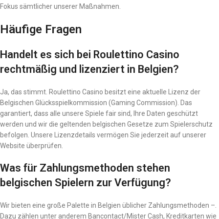
Fokus sämtlicher unserer Maßnahmen.
Häufige Fragen
Handelt es sich bei Roulettino Casino
rechtmäßig und lizenziert in Belgien?
Ja, das stimmt. Roulettino Casino besitzt eine aktuelle Lizenz der
Belgischen Glücksspielkommission (Gaming Commission). Das
garantiert, dass alle unsere Spiele fair sind, Ihre Daten geschützt
werden und wir die geltenden belgischen Gesetze zum Spielerschutz
befolgen. Unsere Lizenzdetails vermögen Sie jederzeit auf unserer
Website überprüfen.
Was für Zahlungsmethoden stehen
belgischen Spielern zur Verfügung?
Wir bieten eine große Palette in Belgien üblicher Zahlungsmethoden –.
Dazu zählen unter anderem Bancontact/Mister Cash, Kreditkarten wie