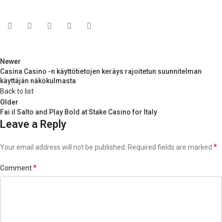
Newer
Casina Casino -n käyttötietojen keräys rajoitetun suunnitelman
käyttäjän näkökulmasta
Back to list
Older
Fai il Salto and Play Bold at Stake Casino for Italy
Leave a Reply
*
Your email address will not be published.
Required fields are marked
*
Comment