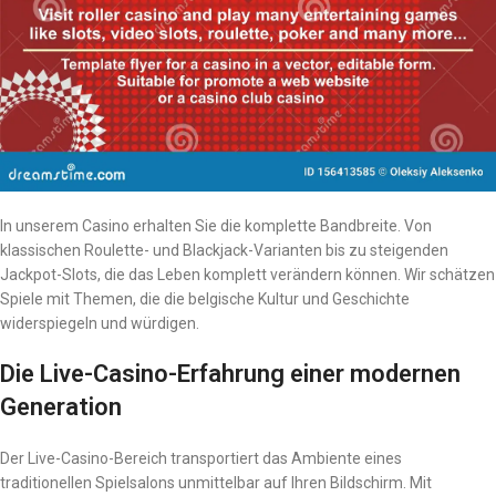
In unserem Casino erhalten Sie die komplette Bandbreite. Von
klassischen Roulette- und Blackjack-Varianten bis zu steigenden
Jackpot-Slots, die das Leben komplett verändern können. Wir schätzen
Spiele mit Themen, die die belgische Kultur und Geschichte
widerspiegeln und würdigen.
Die Live-Casino-Erfahrung einer modernen
Generation
Der Live-Casino-Bereich transportiert das Ambiente eines
traditionellen Spielsalons unmittelbar auf Ihren Bildschirm. Mit