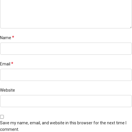
*
Name
*
Email
Website
Save my name, email, and website in this browser for the next time I
comment.