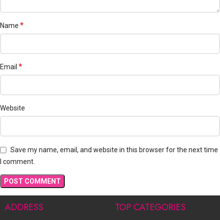
*
Name
*
Email
Website
Save my name, email, and website in this browser for the next time
I comment.
ADDRESS
TOP CATEGORIES