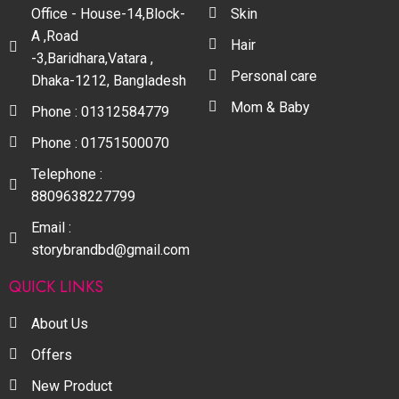
Office - House-14,Block-
Skin
A ,Road
Hair
-3,Baridhara,Vatara ,
Personal care
Dhaka-1212, Bangladesh
Mom & Baby
Phone : 01312584779
Phone : 01751500070
Telephone :
8809638227799
Email :
storybrandbd@gmail.com
QUICK LINKS
About Us
Offers
New Product