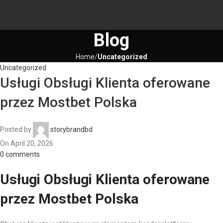
Blog
Home
Uncategorized
Uncategorized
Usługi Obsługi Klienta oferowane
przez Mostbet Polska
Posted by
storybrandbd
On April 20, 2026
0
comments
Usługi Obsługi Klienta oferowane
przez Mostbet Polska