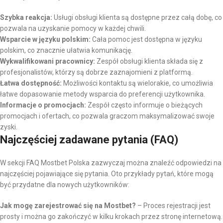
Szybka reakcja:
Usługi obsługi klienta są dostępne przez całą dobę, co
pozwala na uzyskanie pomocy w każdej chwili.
Wsparcie w języku polskim:
Cała pomoc jest dostępna w języku
polskim, co znacznie ułatwia komunikację.
Wykwalifikowani pracownicy:
Zespół obsługi klienta składa się z
profesjonalistów, którzy są dobrze zaznajomieni z platformą.
Łatwa dostępność:
Możliwości kontaktu są wielorakie, co umożliwia
łatwe dopasowanie metody wsparcia do preferencji użytkownika.
Informacje o promocjach:
Zespół często informuje o bieżących
promocjach i ofertach, co pozwala graczom maksymalizować swoje
zyski.
Najczęściej zadawane pytania (FAQ)
W sekcji FAQ Mostbet Polska zazwyczaj można znaleźć odpowiedzi na
najczęściej pojawiające się pytania. Oto przykłady pytań, które mogą
być przydatne dla nowych użytkowników:
Jak mogę zarejestrować się na Mostbet?
– Proces rejestracji jest
prosty i można go zakończyć w kilku krokach przez stronę internetową.