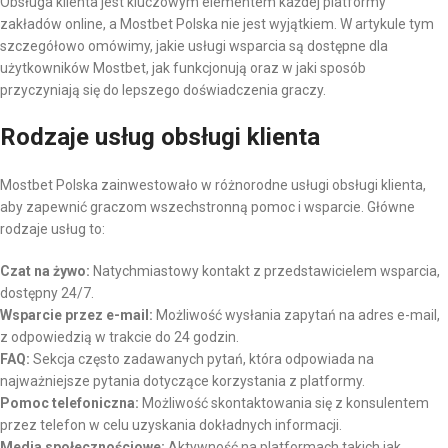
Obsługa klienta jest kluczowym elementem każdej platformy
zakładów online, a Mostbet Polska nie jest wyjątkiem. W artykule tym
szczegółowo omówimy, jakie usługi wsparcia są dostępne dla
użytkowników Mostbet, jak funkcjonują oraz w jaki sposób
przyczyniają się do lepszego doświadczenia graczy.
Rodzaje usług obsługi klienta
Mostbet Polska zainwestowało w różnorodne usługi obsługi klienta,
aby zapewnić graczom wszechstronną pomoc i wsparcie. Główne
rodzaje usług to:
Czat na żywo:
Natychmiastowy kontakt z przedstawicielem wsparcia,
dostępny 24/7.
Wsparcie przez e-mail:
Możliwość wysłania zapytań na adres e-mail,
z odpowiedzią w trakcie do 24 godzin.
FAQ:
Sekcja często zadawanych pytań, która odpowiada na
najważniejsze pytania dotyczące korzystania z platformy.
Pomoc telefoniczna:
Możliwość skontaktowania się z konsulentem
przez telefon w celu uzyskania dokładnych informacji.
Media społecznościowe:
Aktywność na platformach takich jak