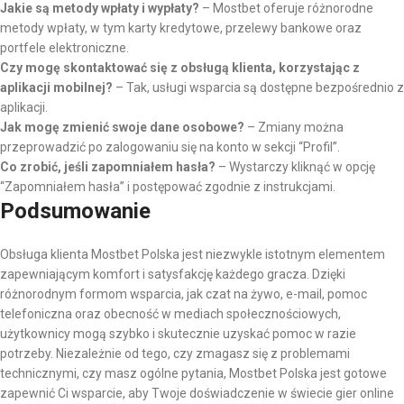
Jakie są metody wpłaty i wypłaty?
– Mostbet oferuje różnorodne
metody wpłaty, w tym karty kredytowe, przelewy bankowe oraz
portfele elektroniczne.
Czy mogę skontaktować się z obsługą klienta, korzystając z
aplikacji mobilnej?
– Tak, usługi wsparcia są dostępne bezpośrednio z
aplikacji.
Jak mogę zmienić swoje dane osobowe?
– Zmiany można
przeprowadzić po zalogowaniu się na konto w sekcji “Profil”.
Co zrobić, jeśli zapomniałem hasła?
– Wystarczy kliknąć w opcję
“Zapomniałem hasła” i postępować zgodnie z instrukcjami.
Podsumowanie
Obsługa klienta Mostbet Polska jest niezwykle istotnym elementem
zapewniającym komfort i satysfakcję każdego gracza. Dzięki
różnorodnym formom wsparcia, jak czat na żywo, e-mail, pomoc
telefoniczna oraz obecność w mediach społecznościowych,
użytkownicy mogą szybko i skutecznie uzyskać pomoc w razie
potrzeby. Niezależnie od tego, czy zmagasz się z problemami
technicznymi, czy masz ogólne pytania, Mostbet Polska jest gotowe
zapewnić Ci wsparcie, aby Twoje doświadczenie w świecie gier online