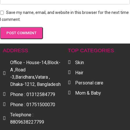
Save my name, email, and website in this browser for the next time
I comment.
ADDRESS
TOP CATEGORIES
Office - House-14,Block-
Skin
A ,Road
Hair
-3,Baridhara,Vatara ,
Personal care
Dhaka-1212, Bangladesh
Mom & Baby
Phone : 01312584779
Phone : 01751500070
Telephone :
8809638227799