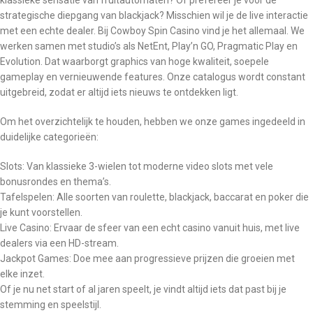
klassieke sensatie van fruitautomaten? Of prefereer je voor de
strategische diepgang van blackjack? Misschien wil je de live interactie
met een echte dealer. Bij Cowboy Spin Casino vind je het allemaal. We
werken samen met studio’s als NetEnt, Play’n GO, Pragmatic Play en
Evolution. Dat waarborgt graphics van hoge kwaliteit, soepele
gameplay en vernieuwende features. Onze catalogus wordt constant
uitgebreid, zodat er altijd iets nieuws te ontdekken ligt.
Om het overzichtelijk te houden, hebben we onze games ingedeeld in
duidelijke categorieën:
Slots: Van klassieke 3-wielen tot moderne video slots met vele
bonusrondes en thema’s.
Tafelspelen: Alle soorten van roulette, blackjack, baccarat en poker die
je kunt voorstellen.
Live Casino: Ervaar de sfeer van een echt casino vanuit huis, met live
dealers via een HD-stream.
Jackpot Games: Doe mee aan progressieve prijzen die groeien met
elke inzet.
Of je nu net start of al jaren speelt, je vindt altijd iets dat past bij je
stemming en speelstijl.