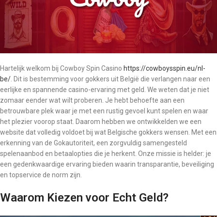
Hartelijk welkom bij Cowboy Spin Casino
https://cowboysspin.eu/nl-
be/
. Dit is bestemming voor gokkers uit België die verlangen naar een
eerlijke en spannende casino-ervaring met geld. We weten dat je niet
zomaar eender wat wilt proberen. Je hebt behoefte aan een
betrouwbare plek waar je met een rustig gevoel kunt spelen en waar
het plezier voorop staat. Daarom hebben we ontwikkelden we een
website dat volledig voldoet bij wat Belgische gokkers wensen. Met een
erkenning van de Gokautoriteit, een zorgvuldig samengesteld
spelenaanbod en betaalopties die je herkent. Onze missie is helder: je
een gedenkwaardige ervaring bieden waarin transparantie, beveiliging
en topservice de norm zijn.
Waarom Kiezen voor Echt Geld?