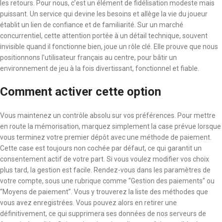
les retours. Pour nous, c’est un élément de fidélisation modeste mais
puissant. Un service qui devine les besoins et allège la vie du joueur
établit un lien de confiance et de familiarité. Sur un marché
concurrentiel, cette attention portée à un détail technique, souvent
invisible quand il fonctionne bien, joue un rôle clé. Elle prouve que nous
positionnons l’utilisateur français au centre, pour bâtir un
environnement de jeu à la fois divertissant, fonctionnel et fiable.
Comment activer cette option
Vous maintenez un contrôle absolu sur vos préférences. Pour mettre
en route la mémorisation, marquez simplement la case prévue lorsque
vous terminez votre premier dépôt avec une méthode de paiement.
Cette case est toujours non cochée par défaut, ce qui garantit un
consentement actif de votre part. Si vous voulez modifier vos choix
plus tard, la gestion est facile. Rendez-vous dans les paramètres de
votre compte, sous une rubrique comme “Gestion des paiements” ou
“Moyens de paiement”. Vous y trouverez la liste des méthodes que
vous avez enregistrées. Vous pouvez alors en retirer une
définitivement, ce qui supprimera ses données de nos serveurs de