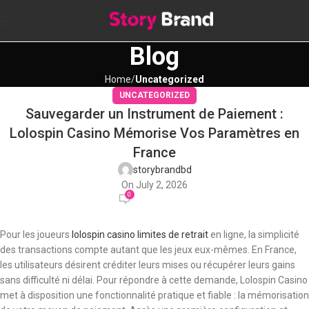
Blog
Home
Uncategorized
UNCATEGORIZED
Sauvegarder un Instrument de Paiement :
Lolospin Casino Mémorise Vos Paramètres en
France
storybrandbd
On July 2, 2026
0
Pour les joueurs
lolospin casino limites de retrait
en ligne, la simplicité
des transactions compte autant que les jeux eux-mêmes. En France,
les utilisateurs désirent créditer leurs mises ou récupérer leurs gains
sans difficulté ni délai. Pour répondre à cette demande, Lolospin Casino
met à disposition une fonctionnalité pratique et fiable : la mémorisation