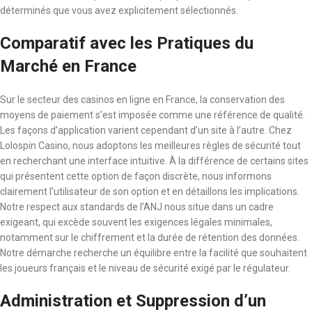
déterminés que vous avez explicitement sélectionnés.
Comparatif avec les Pratiques du
Marché en France
Sur le secteur des casinos en ligne en France, la conservation des
moyens de paiement s’est imposée comme une référence de qualité.
Les façons d’application varient cependant d’un site à l’autre. Chez
Lolospin Casino, nous adoptons les meilleures règles de sécurité tout
en recherchant une interface intuitive. À la différence de certains sites
qui présentent cette option de façon discrète, nous informons
clairement l’utilisateur de son option et en détaillons les implications.
Notre respect aux standards de l’ANJ nous situe dans un cadre
exigeant, qui excède souvent les exigences légales minimales,
notamment sur le chiffrement et la durée de rétention des données.
Notre démarche recherche un équilibre entre la facilité que souhaitent
les joueurs français et le niveau de sécurité exigé par le régulateur.
Administration et Suppression d’un