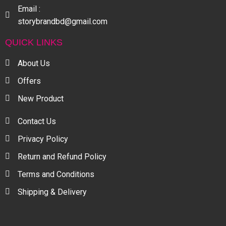
Email :
storybrandbd@gmail.com
QUICK LINKS
About Us
Offers
New Product
Contact Us
Privacy Policy
Return and Refund Policy
Terms and Conditions
Shipping & Delivery