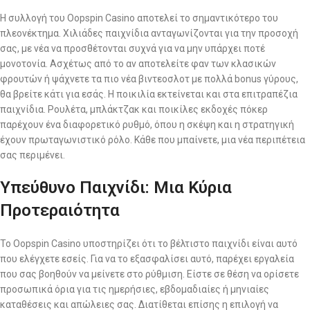
Η συλλογή του Oopspin Casino αποτελεί το σημαντικότερο του
πλεονέκτημα. Χιλιάδες παιχνίδια ανταγωνίζονται για την προσοχή
σας, με νέα να προσθέτονται συχνά για να μην υπάρχει ποτέ
μονοτονία. Ασχέτως από το αν αποτελείτε φαν των κλασικών
φρουτών ή ψάχνετε τα πιο νέα βιντεοσλοτ με πολλά bonus γύρους,
θα βρείτε κάτι για εσάς. Η ποικιλία εκτείνεται και στα επιτραπέζια
παιχνίδια. Ρουλέτα, μπλάκτζακ και ποικίλες εκδοχές πόκερ
παρέχουν ένα διαφορετικό ρυθμό, όπου η σκέψη και η στρατηγική
έχουν πρωταγωνιστικό ρόλο. Κάθε που μπαίνετε, μια νέα περιπέτεια
σας περιμένει.
Υπεύθυνο Παιχνίδι: Μια Κύρια
Προτεραιότητα
Το Oopspin Casino υποστηρίζει ότι το βέλτιστο παιχνίδι είναι αυτό
που ελέγχετε εσείς. Για να το εξασφαλίσει αυτό, παρέχει εργαλεία
που σας βοηθούν να μείνετε στο ρύθμιση. Είστε σε θέση να ορίσετε
προσωπικά όρια για τις ημερήσιες, εβδομαδιαίες ή μηνιαίες
καταθέσεις και απώλειες σας. Διατίθεται επίσης η επιλογή να