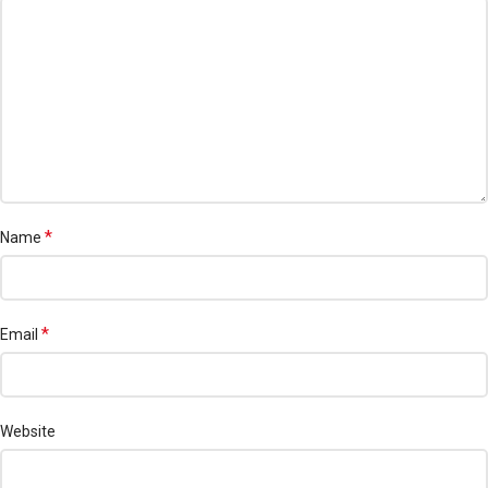
*
Name
*
Email
Website