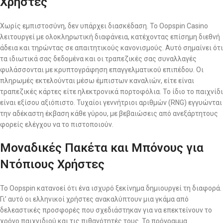
Χρήστες
Χωρίς εμπιστοσύνη, δεν υπάρχει διασκέδαση. Το Oopspin Casino
λειτουργεί με ολοκληρωτική διαφάνεια, κατέχοντας επίσημη διεθνή
άδεια και τηρώντας σε απαιτητικούς κανονισμούς. Αυτό σημαίνει ότι
τα ιδιωτικά σας δεδομένα και οι τραπεζικές σας συναλλαγές
φυλάσσονται με κρυπτογράφηση επαγγελματικού επιπέδου. Οι
πληρωμές εκτελούνται μέσω έμπιστων καναλιών, είτε είναι
τραπεζικές κάρτες είτε ηλεκτρονικά πορτοφόλια. Το ίδιο το παιχνίδι
είναι εξίσου αξιόπιστο. Τυχαίοι γεννήτριοι αριθμών (RNG) εγγυώνται
την αδέκαστη έκβαση κάθε γύρου, με βεβαιώσεις από ανεξάρτητους
φορείς ελέγχου να το πιστοποιούν.
Μοναδικές Πακέτα και Μπόνους για
Ντόπιους Χρήστες
Το Oopspin κατανοεί ότι ένα ισχυρό ξεκίνημα δημιουργεί τη διαφορά.
Γι’ αυτό οι ελληνικοί χρήστες ανακαλύπτουν μια γκάμα από
δελεαστικές προσφορές που σχεδιάστηκαν για να επεκτείνουν το
χρόνο παιχνιδιού και τις πιθανότητές τους. Το πρόγραμμα