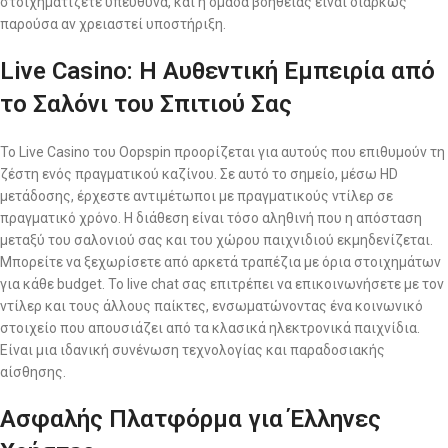
στοιχηματίζετε υπεύθυνα, και η ομάδα βοήθειας είναι διαρκώς
παρούσα αν χρειαστεί υποστήριξη.
Live Casino: Η Αυθεντική Εμπειρία από
το Σαλόνι του Σπιτιού Σας
Το Live Casino του Oopspin προορίζεται για αυτούς που επιθυμούν τη
ζέστη ενός πραγματικού καζίνου. Σε αυτό το σημείο, μέσω HD
μετάδοσης, έρχεστε αντιμέτωποι με πραγματικούς ντίλερ σε
πραγματικό χρόνο. Η διάθεση είναι τόσο αληθινή που η απόσταση
μεταξύ του σαλονιού σας και του χώρου παιχνιδιού εκμηδενίζεται.
Μπορείτε να ξεχωρίσετε από αρκετά τραπέζια με όρια στοιχημάτων
για κάθε budget. Το live chat σας επιτρέπει να επικοινωνήσετε με τον
ντίλερ και τους άλλους παίκτες, ενσωματώνοντας ένα κοινωνικό
στοιχείο που απουσιάζει από τα κλασικά ηλεκτρονικά παιχνίδια.
Είναι μια ιδανική συνένωση τεχνολογίας και παραδοσιακής
αίσθησης.
Ασφαλής Πλατφόρμα για Έλληνες