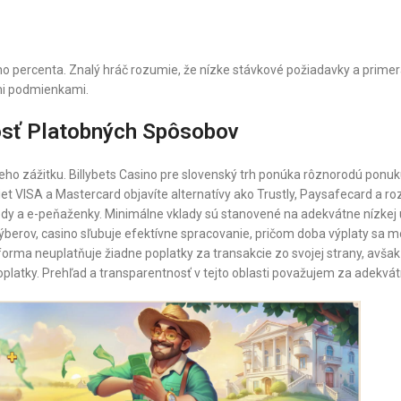
ho percenta. Znalý hráč rozumie, že nízke stávkové požiadavky a prime
ými podmienkami.
nosť Platobných Spôsobov
ho zážitku. Billybets Casino pre slovenský trh ponúka rôznorodú ponu
et VISA a Mastercard objavíte alternatívy ako Trustly, Paysafecard a ro
ódy a e-peňaženky. Minimálne vklady sú stanovené na adekvátne nízkej ú
berov, casino sľubuje efektívne spracovanie, pričom doba výplaty sa m
forma neuplatňuje žiadne poplatky za transakcie zo svojej strany, avšak
oplatky. Prehľad a transparentnosť v tejto oblasti považujem za adekvát