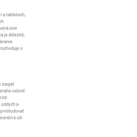
h a tabletoch,
ch
siná síce
 je dôležité,
kávania
 rozhoduje o
 zaujať.
snahe osloviť
čití
a oddych a
i preštudovať
írením k ich