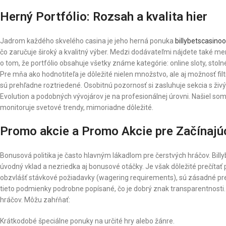
Herný Portfólio: Rozsah a kvalita hier
Jadrom každého skvelého casina je jeho herná ponuka
billybetscasino
čo zaručuje široký a kvalitný výber. Medzi dodávateľmi nájdete také me
o tom, že portfólio obsahuje všetky známe kategórie: online sloty, stolné
Pre mňa ako hodnotiteľa je dôležité nielen množstvo, ale aj možnosť fi
sú prehľadne roztriedené. Osobitnú pozornosť si zasluhuje sekcia s živ
Evolution a podobných vývojárov je na profesionálnej úrovni. Našiel som 
monitoruje svetové trendy, mimoriadne dôležité.
Promo akcie a Promo Akcie pre Začínajú
Bonusová politika je často hlavným lákadlom pre čerstvých hráčov. Billy
úvodný vklad a nezriedka aj bonusové otáčky. Je však dôležité prečít
obzvlášť stávkové požiadavky (wagering requirements), sú zásadné pre
tieto podmienky podrobne popísané, čo je dobrý znak transparentnosti. 
hráčov. Môžu zahŕňať:
Krátkodobé špeciálne ponuky na určité hry alebo žánre.