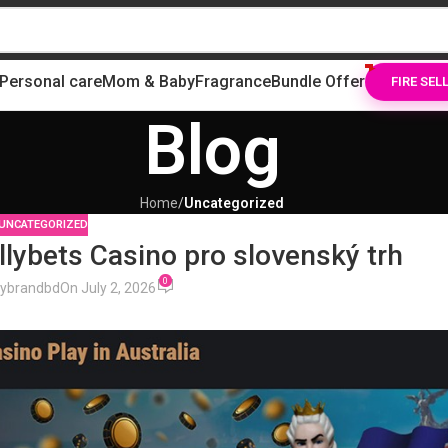
Personal care
Mom & Baby
Fragrance
Bundle Offer
FIRE SEL
Blog
Home
/
Uncategorized
UNCATEGORIZED
llybets Casino pro slovenský trh
0
rybrandbd
On July 2, 2026