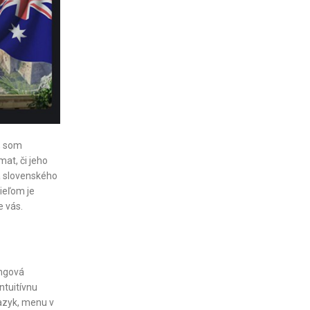
í, som
at, či jeho
á slovenského
ieľom je
e vás.
ingová
ntuitívnu
jazyk, menu v