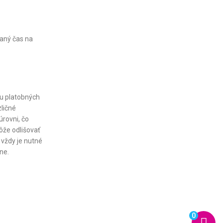
raný čas na
ku platobných
zličné
rovni, čo
ôže odlišovať
 vždy je nutné
ne.
0