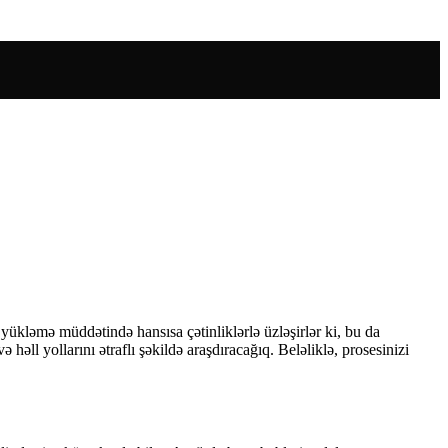
ükləmə müddətində hansısa çətinliklərlə üzləşirlər ki, bu da
ll yollarını ətraflı şəkildə araşdıracağıq. Beləliklə, prosesinizi