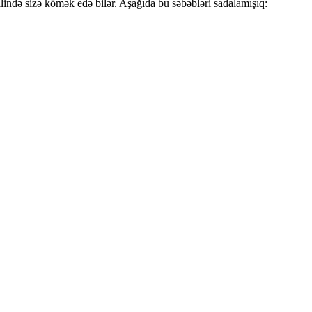
lində sizə kömək edə bilər. Aşağıda bu səbəbləri sadalamışıq: