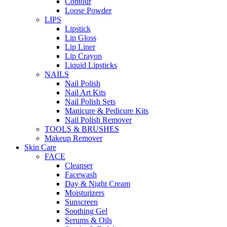
Contour
Loose Powder
LIPS
Lipstick
Lip Gloss
Lip Liner
Lip Crayon
Liquid Lipsticks
NAILS
Nail Polish
Nail Art Kits
Nail Polish Sets
Manicure & Pedicure Kits
Nail Polish Remover
TOOLS & BRUSHES
Makeup Remover
Skin Care
FACE
Cleanser
Facewash
Day & Night Cream
Moisturizers
Sunscreen
Soothing Gel
Serums & Oils