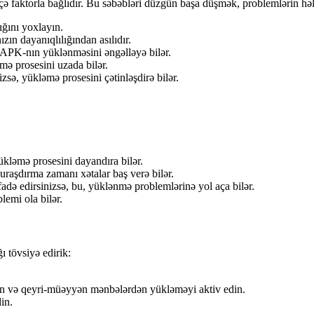
çə faktorla bağlıdır. Bu səbəbləri düzgün başa düşmək, problemlərin həl
ğını yoxlayın.
zın dayanıqlılığından asılıdır.
 APK-nın yüklənməsini əngəlləyə bilər.
ə prosesini uzada bilər.
sə, yükləmə prosesini çətinləşdirə bilər.
ükləmə prosesini dayandıra bilər.
raşdırma zamanı xətalar baş verə bilər.
adə edirsinizsə, bu, yüklənmə problemlərinə yol aça bilər.
lemi ola bilər.
 tövsiyə edirik:
ayın və qeyri-müəyyən mənbələrdən yükləməyi aktiv edin.
in.