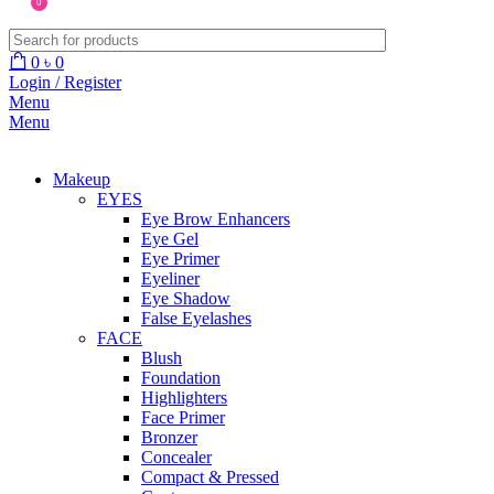
0
0
৳
0
Login / Register
Menu
Menu
Makeup
EYES
Eye Brow Enhancers
Eye Gel
Eye Primer
Eyeliner
Eye Shadow
False Eyelashes
FACE
Blush
Foundation
Highlighters
Face Primer
Bronzer
Concealer
Compact & Pressed