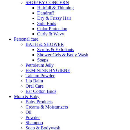
SHOP BY CONCERN
Hairfall & Thinning
Dandruff
Dry & Frizzy Hair
Split Ends
Color Protection
Curly & Wavy
Personal care
BATH & SHOWER
Scrubs & Exfoliants
Shower Gels & Body Wash
Soaps
Petroleum Jelly
FEMININE HYGIENE
Talcum Powder
Lip Balm
Oral Care
Ear Cotton Buds
Mom & Baby
Baby Products
Creams & Moisturizers
Oil
Powder
Shampoo
Soap & Bodywash