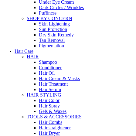
Under Eye Cream
Dark Circles / Wrinkles
Puffiness
SHOP BY CONCERN
Skin Lightening
Sun Protection
Dry Skin Remedy
Tan Removal
Pigmentation
Hair Care
HAIR
Shampoo
Conditioner
Hair Oil
Hair Cream & Masks
Hair Treatment
Hair Serum
HAIR STYLING
Hair Color
Hair Spray
Gels & Waxes
TOOLS & ACCESSORIES
Hair Combs
Hair straightener
Hair Dryer