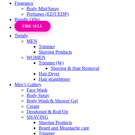
Fragrance
Body Mist/Spray
Perfumes (EDT/EDP)
Bundle Offer
FIRE SELL
Trendy
MEN
Trimmer
Shaving Products
WOMEN
Trimmer (W)
Shaving & Hair Removal
Hair Dryer
Hair straightener
Men’s Gallery
Face Wash
Body Spray
Body Wash & Shower Gel
Cream
Deodorant & Roll On
SHAVING
Shaving Products
Beard and Moustache care
Trimmer