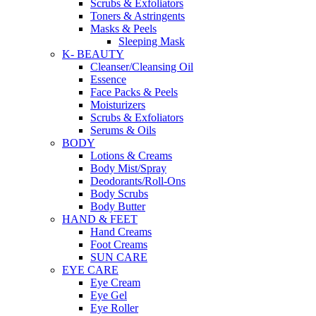
Scrubs & Exfoliators
Toners & Astringents
Masks & Peels
Sleeping Mask
K- BEAUTY
Cleanser/Cleansing Oil
Essence
Face Packs & Peels
Moisturizers
Scrubs & Exfoliators
Serums & Oils
BODY
Lotions & Creams
Body Mist/Spray
Deodorants/Roll-Ons
Body Scrubs
Body Butter
HAND & FEET
Hand Creams
Foot Creams
SUN CARE
EYE CARE
Eye Cream
Eye Gel
Eye Roller