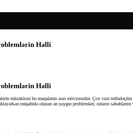
blemlərin Həlli
blemlərin Həlli
ərin müzakirəsi bu məqalənin əsas mövzusudur. Çox vaxt istifadəçilər y
əyərkən müşahidə olunan ən yaygın problemləri, onların səbəblərini və hə