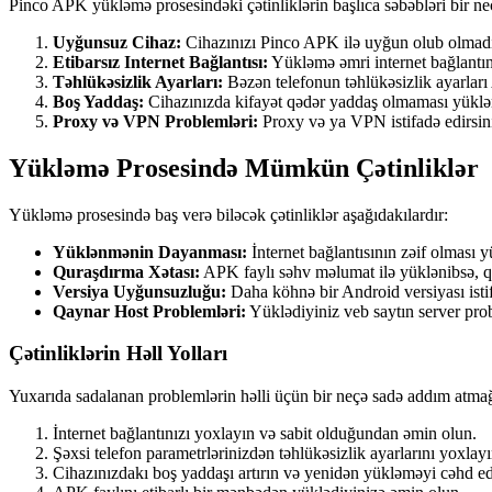
Pinco APK yükləmə prosesindəki çətinliklərin başlıca səbəbləri bir ne
Uyğunsuz Cihaz:
Cihazınızı Pinco APK ilə uyğun olub olmadı
Etibarsız Internet Bağlantısı:
Yükləmə əmri internet bağlantını
Təhlükəsizlik Ayarları:
Bəzən telefonun təhlükəsizlik ayarları
Boş Yaddaş:
Cihazınızda kifayət qədər yaddaş olmaması yükləm
Proxy və VPN Problemləri:
Proxy və ya VPN istifadə edirsiniz
Yükləmə Prosesində Mümkün Çətinliklər
Yükləmə prosesində baş verə biləcək çətinliklər aşağıdakılardır:
Yüklənmənin Dayanması:
İnternet bağlantısının zəif olması y
Quraşdırma Xətası:
APK faylı səhv məlumat ilə yüklənibsə, qu
Versiya Uyğunsuzluğu:
Daha köhnə bir Android versiyası istif
Qaynar Host Problemləri:
Yüklədiyiniz veb saytın server prob
Çətinliklərin Həll Yolları
Yuxarıda sadalanan problemlərin həlli üçün bir neçə sadə addım atmağı
İnternet bağlantınızı yoxlayın və sabit olduğundan əmin olun.
Şəxsi telefon parametrlərinizdən təhlükəsizlik ayarlarını yoxl
Cihazınızdakı boş yaddaşı artırın və yenidən yükləməyi cəhd ed