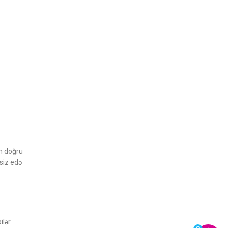
ün doğru
siz edə
lər.