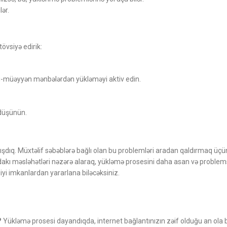
lər.
övsiyə edirik:
yri-müəyyən mənbələrdən yükləməyi aktiv edin.
 düşünün.
ışdıq. Müxtəlif səbəblərə bağlı olan bu problemləri aradan qaldırmaq üç
dakı məsləhətləri nəzərə alaraq, yükləmə prosesini daha asan və problem
iyi imkanlardan yararlana biləcəksiniz.
?
Yükləmə prosesi dayandıqda, internet bağlantınızın zəif olduğu an ola bi