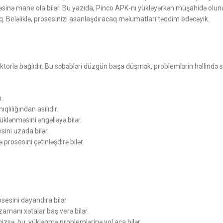
məsinə mane ola bilər. Bu yazıda, Pinco APK-nı yükləyərkən müşahidə olu
ağıq. Beləliklə, prosesinizi asanlaşdıracaq məlumatları təqdim edəcəyik.
faktorla bağlıdır. Bu səbəbləri düzgün başa düşmək, problemlərin həllində
.
lılığından asılıdır.
klənməsini əngəlləyə bilər.
ini uzada bilər.
prosesini çətinləşdirə bilər.
sesini dayandıra bilər.
amanı xətalar baş verə bilər.
izsə, bu, yüklənmə problemlərinə yol aça bilər.