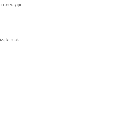
nan ən yaygın
 sizə kömək