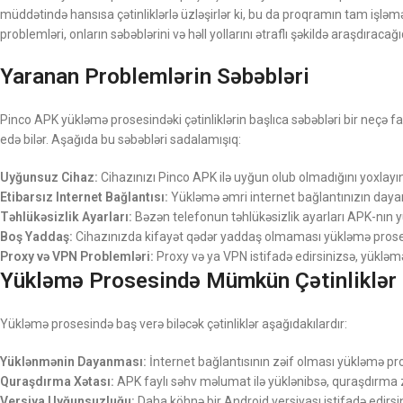
müddətində hansısa çətinliklərlə üzləşirlər ki, bu da proqramın tam işlə
problemləri, onların səbəblərini və həll yollarını ətraflı şəkildə araşdırac
Yaranan Problemlərin Səbəbləri
Pinco APK yükləmə prosesindəki çətinliklərin başlıca səbəbləri bir neçə 
edə bilər. Aşağıda bu səbəbləri sadalamışıq:
Uyğunsuz Cihaz:
Cihazınızı Pinco APK ilə uyğun olub olmadığını yoxlayın
Etibarsız Internet Bağlantısı:
Yükləmə əmri internet bağlantınızın dayanıq
Təhlükəsizlik Ayarları:
Bəzən telefonun təhlükəsizlik ayarları APK-nın yü
Boş Yaddaş:
Cihazınızda kifayət qədər yaddaş olmaması yükləmə proses
Proxy və VPN Problemləri:
Proxy və ya VPN istifadə edirsinizsə, yükləmə 
Yükləmə Prosesində Mümkün Çətinliklər
Yükləmə prosesində baş verə biləcək çətinliklər aşağıdakılardır:
Yüklənmənin Dayanması:
İnternet bağlantısının zəif olması yükləmə pro
Quraşdırma Xətası:
APK faylı səhv məlumat ilə yüklənibsə, quraşdırma z
Versiya Uyğunsuzluğu:
Daha köhnə bir Android versiyası istifadə edirsin