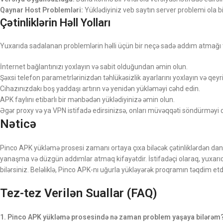
Qaynar Host Problemləri:
Yüklədiyiniz veb saytın server problemi ola bi
Çətinliklərin Həll Yolları
Yuxarıda sadalanan problemlərin həlli üçün bir neçə sadə addım atmağı t
İnternet bağlantınızı yoxlayın və sabit olduğundan əmin olun.
Şəxsi telefon parametrlərinizdən təhlükəsizlik ayarlarını yoxlayın və qe
Cihazınızdakı boş yaddaşı artırın və yenidən yükləməyi cəhd edin.
APK faylını etibarlı bir mənbədən yüklədiyinizə əmin olun.
Əgər proxy və ya VPN istifadə edirsinizsə, onları müvəqqəti söndürməyi
Nəticə
Pinco APK yükləmə prosesi zamanı ortaya çıxa biləcək çətinliklərdən dan
yanaşma və düzgün addımlar atmaq kifayətdir. İstifadəçi olaraq, yuxarı
bilərsiniz. Beləliklə, Pinco APK-nı uğurla yükləyərək proqramın təqdim etd
Tez-tez Verilən Suallar (FAQ)
1. Pinco APK yükləmə prosesində nə zaman problem yaşaya bilərəm