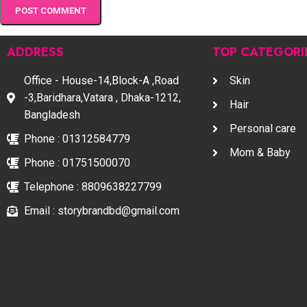
ADDRESS
TOP CATEGORI
Office - House-14,Block-A ,Road
Skin
-3,Baridhara,Vatara , Dhaka-1212,
Hair
Bangladesh
Personal care
Phone : 01312584779
Mom & Baby
Phone : 01751500070
Telephone : 8809638227799
Email : storybrandbd@gmail.com