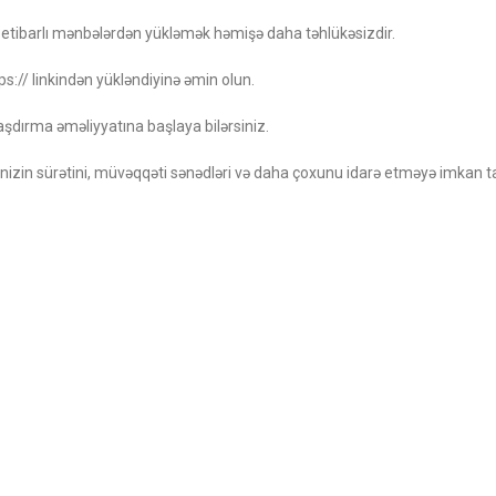
 etibarlı mənbələrdən yükləmək həmişə daha təhlükəsizdir.
tps:// linkindən yükləndiyinə əmin olun.
aşdırma əməliyyatına başlaya bilərsiniz.
izin sürətini, müvəqqəti sənədləri və daha çoxunu idarə etməyə imkan ta