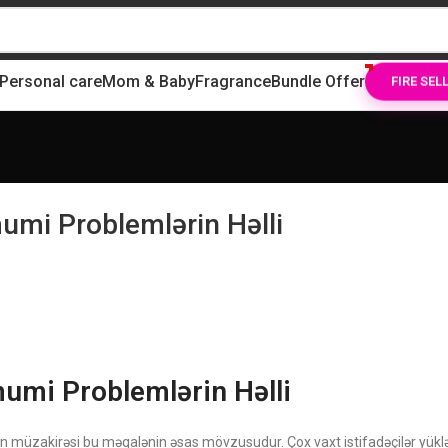
Personal care
Mom & Baby
Fragrance
Bundle Offer
FIRE SEL
mi Problemlərin Həlli
mi Problemlərin Həlli
in müzakirəsi bu məqalənin əsas mövzusudur. Çox vaxt istifadəçilər yük