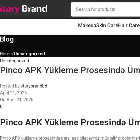
Skip to navigation
Skip to main content
Makeup
Skin Care
Hair Care
Blog
Home
/
Uncategorized
Uncategorized
Pinco APK Yükleme Prosesində Ümu
Posted by
storybrandbd
April 21, 2026
On April 21, 2026
0
Pinco APK Yükleme Prosesində Ümu
Pinco APK yükləmə prosesində qarşılaşa biləcəyiniz müxtəlif problemlər