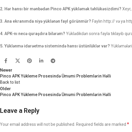
2. Hər hansı bir mənbədən Pinco APK yükləmək təhlükəsizdimi?
Xeyr,
3. Ana ekranımda niyə yüklənən fayl görünmür?
Faylın http:// və ya ht
4. APK-nı necə quraşdıra bilərəm?
Yüklədikdən sonra fayla tıklayıb qur
5. Yüklənmə idarəetmə sistemində hansı üstünlüklər var?
Yükləmələrin
Newer
Pinco APK Yükleme Prosesində Ümumi Problemlərin Həlli
Back to list
Older
Pinco APK Yükleme Prosesində Ümumi Problemlərin Həlli
Leave a Reply
*
Your email address will not be published.
Required fields are marked