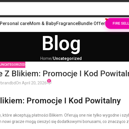
Personal care
Mom & Baby
Fragrance
Bundle Offer
FIRE SEL
Blog
Home
/
Uncategorized
UNCATEGORIZED
e Z Blikiem: Promocje I Kod Powital
0
ybrandbd
On April 20, 2026
likiem: Promocje I Kod Powitalny
 które akceptują płatności Blikiem. Oferują one nie tylko wygodne i sz
 nim nowi gracze mogą cieszyć się dodatkowymi bonusami, co znacząco z