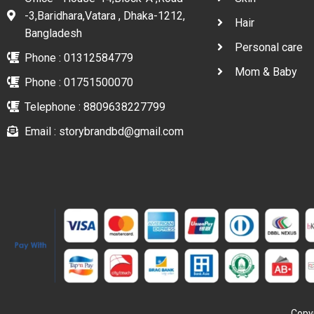
-3,Baridhara,Vatara , Dhaka-1212,
Hair
Bangladesh
Personal care
Phone : 01312584779
Mom & Baby
Phone : 01751500070
Telephone : 8809638227799
Email : storybrandbd@gmail.com
Copyr