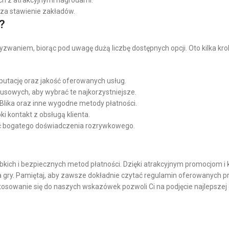
 za stawienie zakładów.
m?
zwaniem, biorąc pod uwagę dużą liczbę dostępnych opcji. Oto kilka kro
eputację oraz jakość oferowanych usług.
usowych, aby wybrać te najkorzystniejsze.
Blika oraz inne wygodne metody płatności.
ki kontakt z obsługą klienta.
ść bogatego doświadczenia rozrywkowego.
ybkich i bezpiecznych metod płatności. Dzięki atrakcyjnym promocjom 
 gry. Pamiętaj, aby zawsze dokładnie czytać regulamin oferowanych p
stosowanie się do naszych wskazówek pozwoli Ci na podjęcie najlepszej 