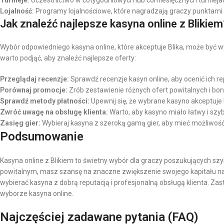
Lojalność:
Programy lojalnościowe, które nagradzają graczy punktami
Jak znaleźć najlepsze kasyna online z Blikie
Wybór odpowiedniego kasyna online, które akceptuje Blika, może być wy
warto podjąć, aby znaleźć najlepsze oferty:
Przeglądaj recenzje:
Sprawdź recenzje kasyn online, aby ocenić ich r
Porównaj promocje:
Zrób zestawienie różnych ofert powitalnych i bon
Sprawdź metody płatności:
Upewnij się, że wybrane kasyno akceptuje 
Zwróć uwagę na obsługę klienta:
Warto, aby kasyno miało łatwy i szyb
Zasięg gier:
Wybieraj kasyna z szeroką gamą gier, aby mieć możliwo
Podsumowanie
Kasyna online z Blikiem to świetny wybór dla graczy poszukujących sz
powitalnym, masz szansę na znaczne zwiększenie swojego kapitału na
wybierać kasyna z dobrą reputacją i profesjonalną obsługą klienta. Za
wyborze kasyna online.
Najczęściej zadawane pytania (FAQ)