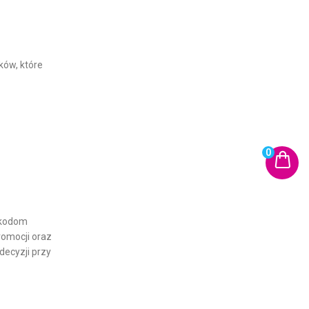
ków, które
0
i kodom
romocji oraz
decyzji przy