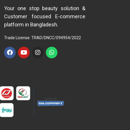
Your one stop beauty solution &
Customer focused E-commerce
platform in Bangladesh.
Trade License: TRAD/DNCC/094954/2022