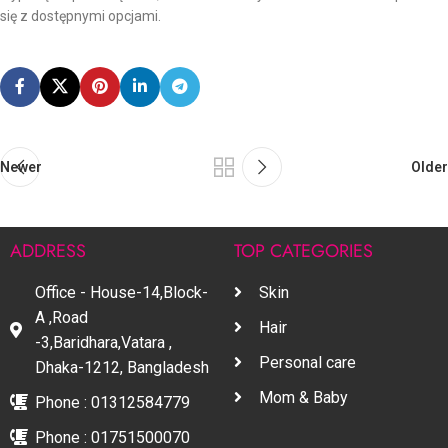
się z dostępnymi opcjami.
Newer
Older
ADDRESS
TOP CATEGORIES
Office - House-14,Block-
Skin
A ,Road
Hair
-3,Baridhara,Vatara ,
Personal care
Dhaka-1212, Bangladesh
Mom & Baby
Phone : 01312584779
Phone : 01751500070