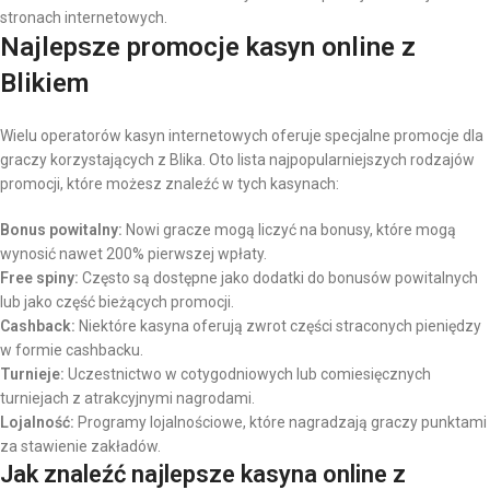
stronach internetowych.
Najlepsze promocje kasyn online z
Blikiem
Wielu operatorów kasyn internetowych oferuje specjalne promocje dla
graczy korzystających z Blika. Oto lista najpopularniejszych rodzajów
promocji, które możesz znaleźć w tych kasynach:
Bonus powitalny:
Nowi gracze mogą liczyć na bonusy, które mogą
wynosić nawet 200% pierwszej wpłaty.
Free spiny:
Często są dostępne jako dodatki do bonusów powitalnych
lub jako część bieżących promocji.
Cashback:
Niektóre kasyna oferują zwrot części straconych pieniędzy
w formie cashbacku.
Turnieje:
Uczestnictwo w cotygodniowych lub comiesięcznych
turniejach z atrakcyjnymi nagrodami.
Lojalność:
Programy lojalnościowe, które nagradzają graczy punktami
za stawienie zakładów.
Jak znaleźć najlepsze kasyna online z