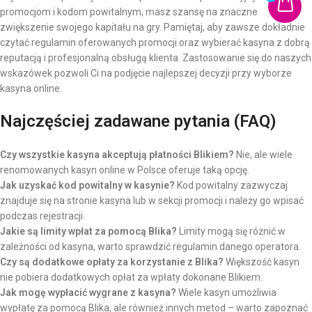
promocjom i kodom powitalnym, masz szansę na znaczne
zwiększenie swojego kapitału na gry. Pamiętaj, aby zawsze dokładnie
czytać regulamin oferowanych promocji oraz wybierać kasyna z dobrą
reputacją i profesjonalną obsługą klienta. Zastosowanie się do naszych
wskazówek pozwoli Ci na podjęcie najlepszej decyzji przy wyborze
kasyna online.
Najczęściej zadawane pytania (FAQ)
Czy wszystkie kasyna akceptują płatności Blikiem?
Nie, ale wiele
renomowanych kasyn online w Polsce oferuje taką opcję.
Jak uzyskać kod powitalny w kasynie?
Kod powitalny zazwyczaj
znajduje się na stronie kasyna lub w sekcji promocji i należy go wpisać
podczas rejestracji.
Jakie są limity wpłat za pomocą Blika?
Limity mogą się różnić w
zależności od kasyna, warto sprawdzić regulamin danego operatora.
Czy są dodatkowe opłaty za korzystanie z Blika?
Większość kasyn
nie pobiera dodatkowych opłat za wpłaty dokonane Blikiem.
Jak mogę wypłacić wygrane z kasyna?
Wiele kasyn umożliwia
wypłatę za pomocą Blika, ale również innych metod – warto zapoznać