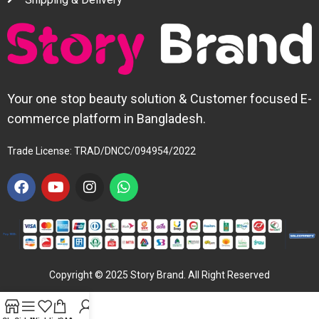
Your one stop beauty solution & Customer focused E-
commerce platform in Bangladesh.
Trade License: TRAD/DNCC/094954/2022
Copyright © 2025 Story Brand. All Right Reserved