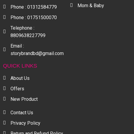
Mom & Baby
Phone : 01312584779
Phone : 01751500070
Telephone :
8809638227799
Email :
storybrandbd@gmail.com
QUICK LINKS
About Us
Offers
New Product
Contact Us
Privacy Policy
Return and Refund Policy