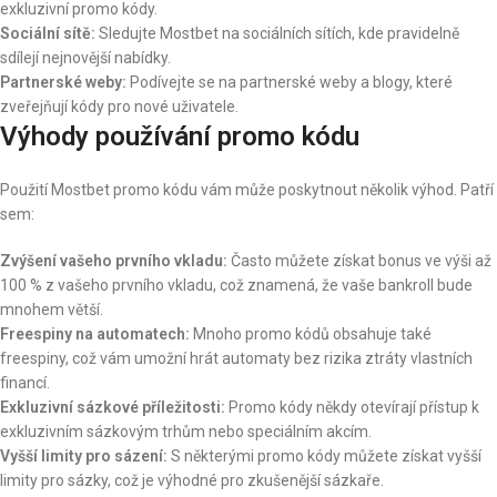
exkluzivní promo kódy.
Sociální sítě:
Sledujte Mostbet na sociálních sítích, kde pravidelně
sdílejí nejnovější nabídky.
Partnerské weby:
Podívejte se na partnerské weby a blogy, které
zveřejňují kódy pro nové uživatele.
Výhody používání promo kódu
Použití Mostbet promo kódu vám může poskytnout několik výhod. Patří
sem:
Zvýšení vašeho prvního vkladu:
Často můžete získat bonus ve výši až
100 % z vašeho prvního vkladu, což znamená, že vaše bankroll bude
mnohem větší.
Freespiny na automatech:
Mnoho promo kódů obsahuje také
freespiny, což vám umožní hrát automaty bez rizika ztráty vlastních
financí.
Exkluzivní sázkové příležitosti:
Promo kódy někdy otevírají přístup k
exkluzivním sázkovým trhům nebo speciálním akcím.
Vyšší limity pro sázení:
S některými promo kódy můžete získat vyšší
limity pro sázky, což je výhodné pro zkušenější sázkaře.