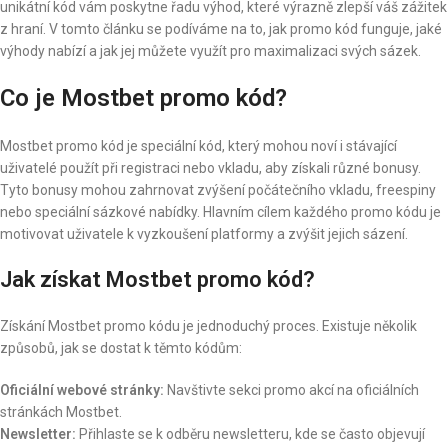
unikátní kód vám poskytne řadu výhod, které výrazně zlepší váš zážitek
z hraní. V tomto článku se podíváme na to, jak promo kód funguje, jaké
výhody nabízí a jak jej můžete využít pro maximalizaci svých sázek.
Co je Mostbet promo kód?
Mostbet promo kód je speciální kód, který mohou noví i stávající
uživatelé použít při registraci nebo vkladu, aby získali různé bonusy.
Tyto bonusy mohou zahrnovat zvýšení počátečního vkladu, freespiny
nebo speciální sázkové nabídky. Hlavním cílem každého promo kódu je
motivovat uživatele k vyzkoušení platformy a zvýšit jejich sázení.
Jak získat Mostbet promo kód?
Získání Mostbet promo kódu je jednoduchý proces. Existuje několik
způsobů, jak se dostat k těmto kódům:
Oficiální webové stránky:
Navštivte sekci promo akcí na oficiálních
stránkách Mostbet.
Newsletter:
Přihlaste se k odběru newsletteru, kde se často objevují