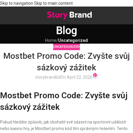
Skip to navigation
Skip to main content
Blog
Home
/
Uncategorized
UNCATEGORIZED
Mostbet Promo Code: Zvyšte svůj
sázkový zážitek
0
storybrandbd
On April 22, 2026
Mostbet Promo Code: Zvyšte svůj
sázkový zážitek
Pokud hledáte způsob, jak obohatit své sázení na sportovní události
nebo kasino hry, je Mostbet promo kód tím správným řešením. Tento