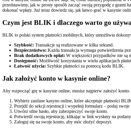
przedstawimy, jak w prosty sposób zacząć swoją przygodę z grami haz
dokonać wpłaty. Już teraz dowiedz się, jak łatwo grać w kasynie onli
Czym jest BLIK i dlaczego warto go używ
BLIK to polski system płatności mobilnych, który umożliwia dokonywan
Szybkość:
Transakcje są realizowane w kilka sekund.
Bezpieczeństwo:
Każda transakcja wymaga potwierdzenia prz
Brak dodatkowych opłat:
W większości przypadków nie są n
Dostępność:
Możliwość korzystania w wielu aplikacjach płatn
Łatwość użycia:
Szybkie płatności za pomocą kodu BLIK.
Jak założyć konto w kasynie online?
Aby rozpocząć grę w kasynie online, musisz najpierw założyć konto. 
Wybierz zaufane kasyno online, które akceptuje płatności BLI
Przejdź do sekcji rejestracji i wypełnij formularz – podaj swoj
Utwórz silne hasło, aby zabezpieczyć swoje konto.
Potwierdź swoją rejestrację, klikając w link wysłany na podany
Zaloguj się na swoje konto, aby móc złożyć depozyt.