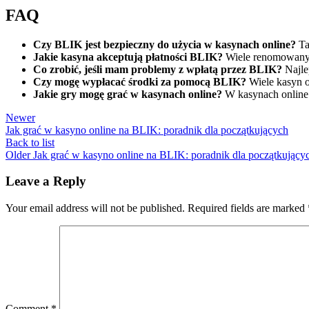
FAQ
Czy BLIK jest bezpieczny do użycia w kasynach online?
Ta
Jakie kasyna akceptują płatności BLIK?
Wiele renomowanych
Co zrobić, jeśli mam problemy z wpłatą przez BLIK?
Najlep
Czy mogę wypłacać środki za pomocą BLIK?
Wiele kasyn o
Jakie gry mogę grać w kasynach online?
W kasynach online zn
Newer
Jak grać w kasyno online na BLIK: poradnik dla początkujących
Back to list
Older
Jak grać w kasyno online na BLIK: poradnik dla początkujący
Leave a Reply
Your email address will not be published.
Required fields are marked
Comment
*