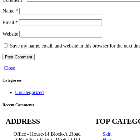
Name
*
Email
*
Website
Save my name, email, and website in this browser for the next ti
Close
Categories
Uncategorized
Recent Comments
ADDRESS
TOP CATEG
Office - House-14,Block-A ,Road
Skin
-3,Baridhara,Vatara , Dhaka-1212,
Hair