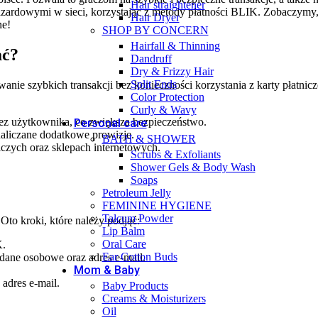
Hair straightener
ardowymi w sieci, korzystając z metody płatności BLIK. Zobaczymy, jak
Hair Dryer
ne!
SHOP BY CONCERN
Hairfall & Thinning
ać?
Dandruff
Dry & Frizzy Hair
Split Ends
ie szybkich transakcji bez konieczności korzystania z karty płatniczej
Color Protection
Curly & Wavy
ez użytkownika, co zwiększa bezpieczeństwo.
Personal care
aliczane dodatkowe prowizje.
BATH & SHOWER
iczych oraz sklepach internetowych.
Scrubs & Exfoliants
Shower Gels & Body Wash
Soaps
Petroleum Jelly
FEMININE HYGIENE
Talcum Powder
Oto kroki, które należy podjąć:
Lip Balm
Oral Care
K.
Ear Cotton Buds
e dane osobowe oraz adres e-mail.
Mom & Baby
 adres e-mail.
Baby Products
Creams & Moisturizers
Oil