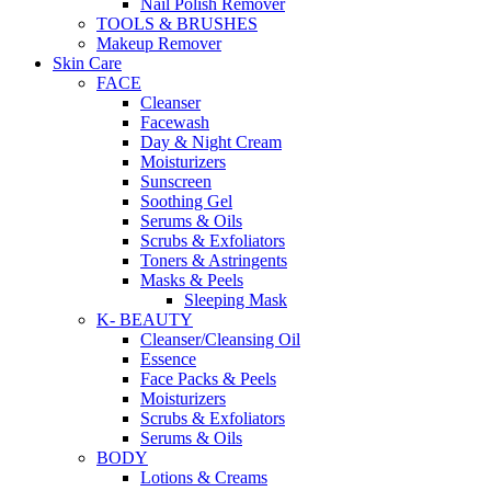
Nail Polish Remover
TOOLS & BRUSHES
Makeup Remover
Skin Care
FACE
Cleanser
Facewash
Day & Night Cream
Moisturizers
Sunscreen
Soothing Gel
Serums & Oils
Scrubs & Exfoliators
Toners & Astringents
Masks & Peels
Sleeping Mask
K- BEAUTY
Cleanser/Cleansing Oil
Essence
Face Packs & Peels
Moisturizers
Scrubs & Exfoliators
Serums & Oils
BODY
Lotions & Creams