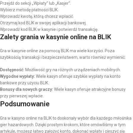
Przejdź do sekcji „Wpłaty” lub „Kasjer”.
Wybierz metodę płatności BLIK.
Wprowadź kwotę, którą chcesz wpłacić.
Otrzymaj kod BLIK w swojej aplikacji bankowej.
Wprowadź kod BLIK w kasynie i potwierdź transakcję.
Zalety grania w kasynie online na BLIK
Gra w kasynie online za pomocą BLIK ma wiele korzyści. Poza
szybkością transakcji i bezpieczeństwem, warto również wymienić:
Dostępność:
Możliwość gry na różnych urządzeniach mobilnych.
Wygodne wypłaty:
Wiele kasyn oferuje szybkie wypłaty na konto
bankowe przy użyciu BLIK.
Bonusy dla nowych graczy:
Wiele kasyn oferuje atrakcyjne bonusy
przy pierwszej wpłacie.
Podsumowanie
Gra w kasyno online na BLIK to doskonały wybór dla każdego miłośnika
gier hazardowych. Dzięki prostym krokom, które omówiliśmy w tym
artykule, możesz łatwo założyć konto, dokonać wpłaty i cieszyć się