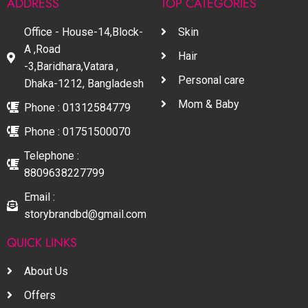
ADDRESS
TOP CATEGORIES
Office - House-14,Block-
Skin
A ,Road
Hair
-3,Baridhara,Vatara ,
Personal care
Dhaka-1212, Bangladesh
Mom & Baby
Phone : 01312584779
Phone : 01751500070
Telephone :
8809638227799
Email :
storybrandbd@gmail.com
QUICK LINKS
About Us
Offers