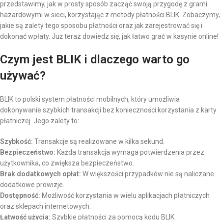
przedstawimy, jak w prosty sposób zacząć swoją przygodę z grami
hazardowymi w sieci, korzystając z metody płatności BLIK. Zobaczymy,
jakie są zalety tego sposobu płatności oraz jak zarejestrować się i
dokonać wpłaty. Już teraz dowiedz się, jak łatwo grać w kasynie online!
Czym jest BLIK i dlaczego warto go
używać?
BLIK to polski system płatności mobilnych, który umożliwia
dokonywanie szybkich transakcji bez konieczności korzystania z karty
płatniczej. Jego zalety to:
Szybkość:
Transakcje są realizowane w kilka sekund.
Bezpieczeństwo:
Każda transakcja wymaga potwierdzenia przez
użytkownika, co zwiększa bezpieczeństwo.
Brak dodatkowych opłat:
W większości przypadków nie są naliczane
dodatkowe prowizje.
Dostępność:
Możliwość korzystania w wielu aplikacjach płatniczych
oraz sklepach internetowych.
Łatwość użycia:
Szybkie płatności za pomocą kodu BLIK.