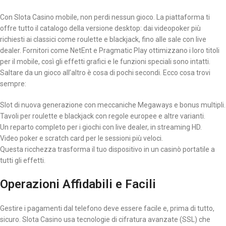
Con Slota Casino mobile, non perdi nessun gioco. La piattaforma ti
offre tutto il catalogo della versione desktop: dai videopoker più
richiesti ai classici come roulette e blackjack, fino alle sale con live
dealer. Fornitori come NetEnt e Pragmatic Play ottimizzano i loro titoli
per il mobile, così gli effetti grafici e le funzioni speciali sono intatti.
Saltare da un gioco all’altro è cosa di pochi secondi. Ecco cosa trovi
sempre:
Slot di nuova generazione con meccaniche Megaways e bonus multipli.
Tavoli per roulette e blackjack con regole europee e altre varianti.
Un reparto completo per i giochi con live dealer, in streaming HD.
Video poker e scratch card per le sessioni più veloci.
Questa ricchezza trasforma il tuo dispositivo in un casinò portatile a
tutti gli effetti.
Operazioni Affidabili e Facili
Gestire i pagamenti dal telefono deve essere facile e, prima di tutto,
sicuro. Slota Casino usa tecnologie di cifratura avanzate (SSL) che