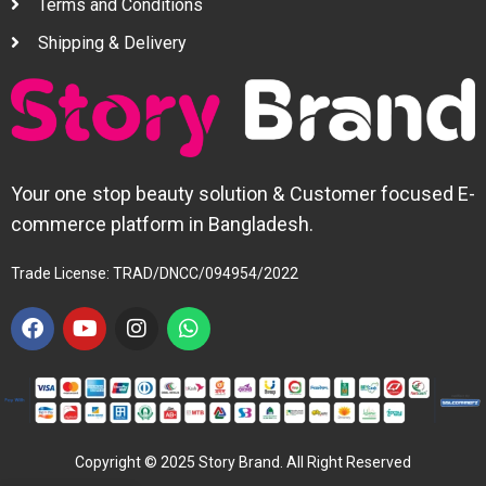
Terms and Conditions
Shipping & Delivery
Your one stop beauty solution & Customer focused E-
commerce platform in Bangladesh.
Trade License: TRAD/DNCC/094954/2022
Copyright © 2025 Story Brand. All Right Reserved