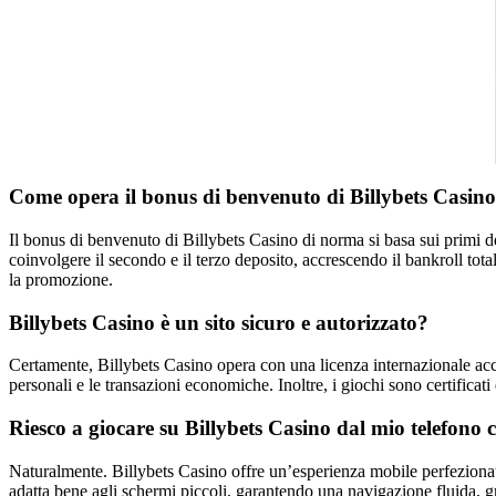
Come opera il bonus di benvenuto di Billybets Casin
Il bonus di benvenuto di Billybets Casino di norma si basa sui primi d
coinvolgere il secondo e il terzo deposito, accrescendo il bankroll tota
la promozione.
Billybets Casino è un sito sicuro e autorizzato?
Certamente, Billybets Casino opera con una licenza internazionale accre
personali e le transazioni economiche. Inoltre, i giochi sono certificat
Riesco a giocare su Billybets Casino dal mio telefono c
Naturalmente. Billybets Casino offre un’esperienza mobile perfezionata 
adatta bene agli schermi piccoli, garantendo una navigazione fluida, gra