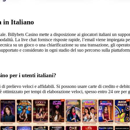
 in Italiano
ale. Billybets Casino mette a disposizione ai giocatori italiani un suppo
 modalità. La live chat fornisce risposte rapide, l’email viene impiegat
ecnica su un gioco o una chiarificazione su una transazione, gli operato
supportato e considerato in ogni stadio del suo percorso sulla piattaform
ino per i utenti italiani?
i di prelievo veloci e affidabili. Si possono usare carte di credito e deb
ottimizzato per tempi di elaborazione veloci, spesso entro 24 ore per gl