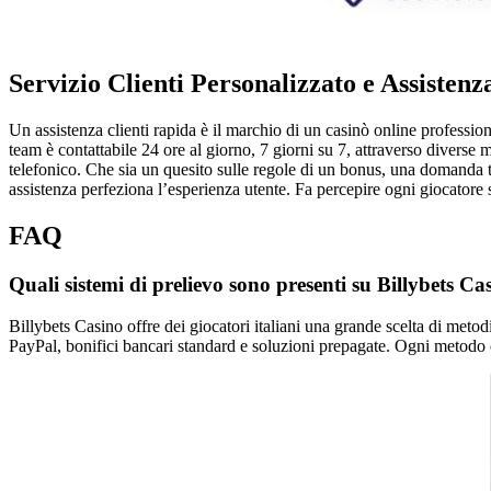
Servizio Clienti Personalizzato e Assistenza
Un assistenza clienti rapida è il marchio di un casinò online profession
team è contattabile 24 ore al giorno, 7 giorni su 7, attraverso diverse
telefonico. Che sia un quesito sulle regole di un bonus, una domanda t
assistenza perfeziona l’esperienza utente. Fa percepire ogni giocatore 
FAQ
Quali sistemi di prelievo sono presenti su Billybets Cas
Billybets Casino offre dei giocatori italiani una grande scelta di metod
PayPal, bonifici bancari standard e soluzioni prepagate. Ogni metodo è 