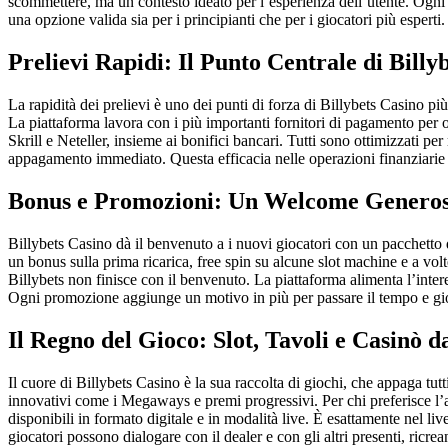
scommettere, ma un contesto ideato per l’esperienza dell’utente. Ogni d
una opzione valida sia per i principianti che per i giocatori più esperti.
Prelievi Rapidi: Il Punto Centrale di Billy
La rapidità dei prelievi è uno dei punti di forza di Billybets Casino più 
La piattaforma lavora con i più importanti fornitori di pagamento per of
Skrill e Neteller, insieme ai bonifici bancari. Tutti sono ottimizzati pe
appagamento immediato. Questa efficacia nelle operazioni finanziarie in
Bonus e Promozioni: Un Welcome Generoso
Billybets Casino dà il benvenuto a i nuovi giocatori con un pacchetto d
un bonus sulla prima ricarica, free spin su alcune slot machine e a vol
Billybets non finisce con il benvenuto. La piattaforma alimenta l’intere
Ogni promozione aggiunge un motivo in più per passare il tempo e gioca
Il Regno del Gioco: Slot, Tavoli e Casinò d
Il cuore di Billybets Casino è la sua raccolta di giochi, che appaga tut
innovativi come i Megaways e premi progressivi. Per chi preferisce l’at
disponibili in formato digitale e in modalità live. È esattamente nel li
giocatori possono dialogare con il dealer e con gli altri presenti, ric