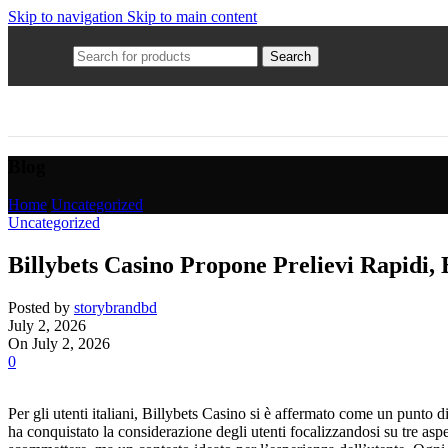
Skip to navigation
Skip to main content
Search
Blog
Home
/
Uncategorized
Uncategorized
Billybets Casino Propone Prelievi Rapidi, B
Posted by
storybrandbd
July 2, 2026
On July 2, 2026
0
Per gli utenti italiani, Billybets Casino si è affermato come un punto d
ha conquistato la considerazione degli utenti focalizzandosi su tre asp