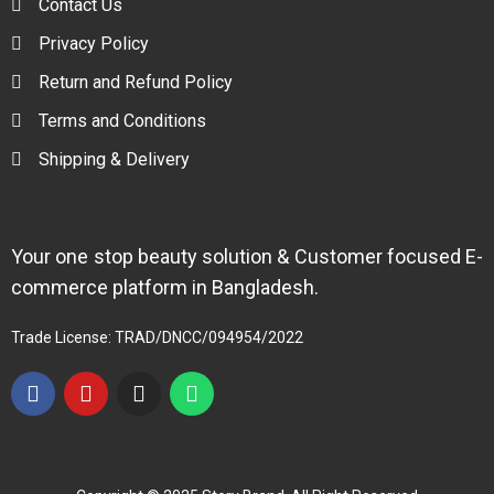
Contact Us
Privacy Policy
Return and Refund Policy
Terms and Conditions
Shipping & Delivery
Your one stop beauty solution & Customer focused E-
commerce platform in Bangladesh.
Trade License: TRAD/DNCC/094954/2022