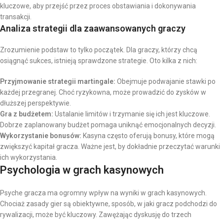
kluczowe, aby przejść przez proces obstawiania i dokonywania
transakcji.
Analiza strategii dla zaawansowanych graczy
Zrozumienie podstaw to tylko początek. Dla graczy, którzy chcą
osiągnąć sukces, istnieją sprawdzone strategie. Oto kilka z nich:
Przyjmowanie strategii martingale:
Obejmuje podwajanie stawki po
każdej przegranej. Choć ryzykowna, może prowadzić do zysków w
dłuższej perspektywie.
Gra z budżetem:
Ustalanie limitów i trzymanie się ich jest kluczowe.
Dobrze zaplanowany budżet pomaga uniknąć emocjonalnych decyzji.
Wykorzystanie bonusów:
Kasyna często oferują bonusy, które mogą
zwiększyć kapitał gracza. Ważne jest, by dokładnie przeczytać warunki
ich wykorzystania.
Psychologia w grach kasynowych
Psyche gracza ma ogromny wpływ na wyniki w grach kasynowych.
Chociaż zasady gier są obiektywne, sposób, w jaki gracz podchodzi do
rywalizacji, może być kluczowy. Zawężając dyskusję do trzech