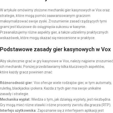
W artykule omówimy złożone mechaniki gier kasynowych w Vox oraz
strategie, które mogą pomóc заawansowanym graczom
maksymalizować swoje zyski. Zrozumienie zasad rządzących tymi
grami jest kluczowe do osiągnięcia sukcesu w kasynie.
Przeanalizujemy różne aspekty gier, a także udzielimy praktycznych
wskazówek, które mogą okazać się nieocenione w praktyce.
Podstawowe zasady gier kasynowych w Vox
Aby skutecznie grać w gry kasynowe w Vox, należy najpierw zrozumieć
ich mechaniki. Poniżej przedstawiamy kilka kluczowych aspektów,
które każdy gracz powinien znać:
Różnorodność gier:
Vox oferuje wiele rodzajów gier, w tym automaty,
ruletkę, blackjacka i pokera. Każda z tych gier ma swoje unikalne
zasady i strategie.
Mechanika wypłat:
Wiedza o tym, jak działają wypłaty, jest niezbędna.
Gry mogą mieć różne stawki i różne procenty zwrotu dla gracza (RTP).
Interfejs użytkownika:
Zapoznanie się z interfejsem aplikacji jest