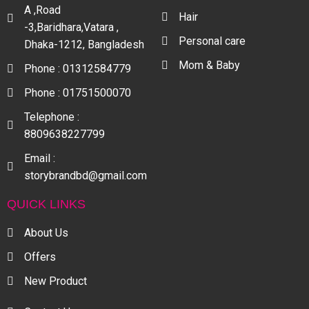
A ,Road
Hair
-3,Baridhara,Vatara ,
Personal care
Dhaka-1212, Bangladesh
Mom & Baby
Phone : 01312584779
Phone : 01751500070
Telephone :
8809638227799
Email :
storybrandbd@gmail.com
QUICK LINKS
About Us
Offers
New Product