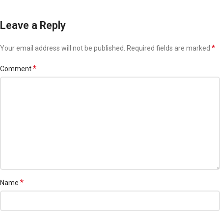
Leave a Reply
*
Your email address will not be published.
Required fields are marked
*
Comment
*
Name