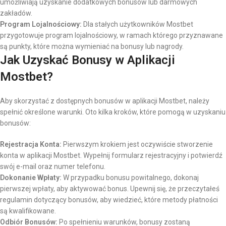
umożliwiają uzyskanie dodatkowych bonusów lub darmowych
zakładów.
Program Lojalnościowy:
Dla stałych użytkowników Mostbet
przygotowuje program lojalnościowy, w ramach którego przyznawane
są punkty, które można wymieniać na bonusy lub nagrody.
Jak Uzyskać Bonusy w Aplikacji
Mostbet?
Aby skorzystać z dostępnych bonusów w aplikacji Mostbet, należy
spełnić określone warunki. Oto kilka kroków, które pomogą w uzyskaniu
bonusów:
Rejestracja Konta:
Pierwszym krokiem jest oczywiście stworzenie
konta w aplikacji Mostbet. Wypełnij formularz rejestracyjny i potwierdź
swój e-mail oraz numer telefonu.
Dokonanie Wpłaty:
W przypadku bonusu powitalnego, dokonaj
pierwszej wpłaty, aby aktywować bonus. Upewnij się, że przeczytałeś
regulamin dotyczący bonusów, aby wiedzieć, które metody płatności
są kwalifikowane.
Odbiór Bonusów:
Po spełnieniu warunków, bonusy zostaną