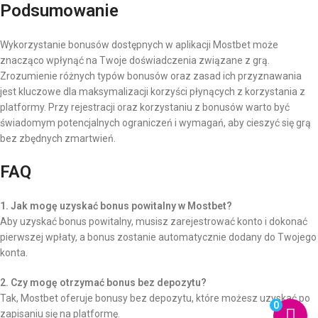
Podsumowanie
Wykorzystanie bonusów dostępnych w aplikacji Mostbet może
znacząco wpłynąć na Twoje doświadczenia związane z grą.
Zrozumienie różnych typów bonusów oraz zasad ich przyznawania
jest kluczowe dla maksymalizacji korzyści płynących z korzystania z
platformy. Przy rejestracji oraz korzystaniu z bonusów warto być
świadomym potencjalnych ograniczeń i wymagań, aby cieszyć się grą
bez zbędnych zmartwień.
FAQ
1. Jak mogę uzyskać bonus powitalny w Mostbet?
Aby uzyskać bonus powitalny, musisz zarejestrować konto i dokonać
pierwszej wpłaty, a bonus zostanie automatycznie dodany do Twojego
konta.
2. Czy mogę otrzymać bonus bez depozytu?
Tak, Mostbet oferuje bonusy bez depozytu, które możesz uzyskać po
0
zapisaniu się na platformę.