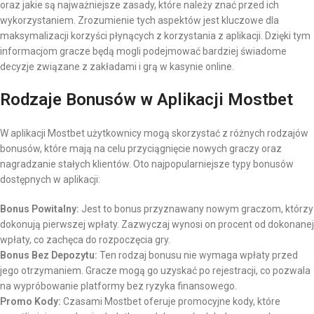
oraz jakie są najważniejsze zasady, które należy znać przed ich
wykorzystaniem. Zrozumienie tych aspektów jest kluczowe dla
maksymalizacji korzyści płynących z korzystania z aplikacji. Dzięki tym
informacjom gracze będą mogli podejmować bardziej świadome
decyzje związane z zakładami i grą w kasynie online.
Rodzaje Bonusów w Aplikacji Mostbet
W aplikacji Mostbet użytkownicy mogą skorzystać z różnych rodzajów
bonusów, które mają na celu przyciągnięcie nowych graczy oraz
nagradzanie stałych klientów. Oto najpopularniejsze typy bonusów
dostępnych w aplikacji:
Bonus Powitalny:
Jest to bonus przyznawany nowym graczom, którzy
dokonują pierwszej wpłaty. Zazwyczaj wynosi on procent od dokonanej
wpłaty, co zachęca do rozpoczęcia gry.
Bonus Bez Depozytu:
Ten rodzaj bonusu nie wymaga wpłaty przed
jego otrzymaniem. Gracze mogą go uzyskać po rejestracji, co pozwala
na wypróbowanie platformy bez ryzyka finansowego.
Promo Kody:
Czasami Mostbet oferuje promocyjne kody, które