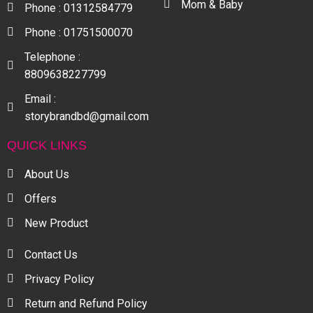
Mom & Baby
Phone : 01312584779
Phone : 01751500070
Telephone :
8809638227799
Email :
storybrandbd@gmail.com
QUICK LINKS
About Us
Offers
New Product
Contact Us
Privacy Policy
Return and Refund Policy