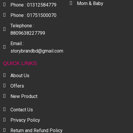
Mom & Baby
Phone : 01312584779
Phone : 01751500070
Telephone :
8809638227799
Email :
storybrandbd@gmail.com
QUICK LINKS
About Us
Offers
New Product
Contact Us
Privacy Policy
Return and Refund Policy