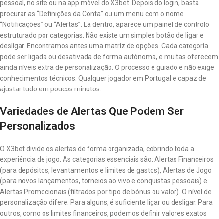
pessoal, no site ou na app móvel do X3bet. Depois do login, basta
procurar as “Definições da Conta” ou um menu com o nome
“Notificações” ou “Alertas”. Lá dentro, aparece um painel de controlo
estruturado por categorias. Não existe um simples botão de ligar e
desligar. Encontramos antes uma matriz de opções. Cada categoria
pode ser ligada ou desativada de forma autónoma, e muitas oferecem
ainda níveis extra de personalização. O processo é guiado e não exige
conhecimentos técnicos. Qualquer jogador em Portugal é capaz de
ajustar tudo em poucos minutos.
Variedades de Alertas Que Podem Ser
Personalizados
O X3bet divide os alertas de forma organizada, cobrindo toda a
experiência de jogo. As categorias essenciais são: Alertas Financeiros
(para depósitos, levantamentos e limites de gastos), Alertas de Jogo
(para novos lançamentos, torneios ao vivo e conquistas pessoais) e
Alertas Promocionais (filtrados por tipo de bónus ou valor). O nível de
personalização difere. Para alguns, é suficiente ligar ou desligar. Para
outros, como os limites financeiros, podemos definir valores exatos