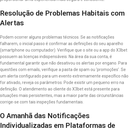
Resolução de Problemas Habitais com
Alertas
Podem ocorrer alguns problemas técnicos. Se as notificações
falharem, o inicial passo é confirmar as definições do seu aparelho
(smartphone ou computador). Verifique que o site ou a app do X3bet
possuem as licenças indispensáveis. Na área da sua conta, é
fundamental garantir que não desativou os alertas por engano. Para
questões com emails, verifique a pasta de spam ou ‘promoções’. Se
um alerta configurado para um evento extremamente específico não
for ativado, reveja os parâmetros. Pode existir um pequeno erro na
definição. O atendimento ao cliente do X3bet está presente para
situações mais persistentes, mas a maior parte das circunstâncias
corrige-se com tais inspeções fundamentais.
O Amanhã das Notificações
Individualizadas em Plataformas de