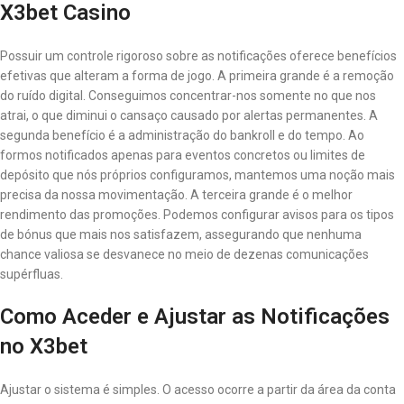
X3bet Casino
Possuir um controle rigoroso sobre as notificações oferece benefícios
efetivas que alteram a forma de jogo. A primeira grande é a remoção
do ruído digital. Conseguimos concentrar-nos somente no que nos
atrai, o que diminui o cansaço causado por alertas permanentes. A
segunda benefício é a administração do bankroll e do tempo. Ao
formos notificados apenas para eventos concretos ou limites de
depósito que nós próprios configuramos, mantemos uma noção mais
precisa da nossa movimentação. A terceira grande é o melhor
rendimento das promoções. Podemos configurar avisos para os tipos
de bónus que mais nos satisfazem, assegurando que nenhuma
chance valiosa se desvanece no meio de dezenas comunicações
supérfluas.
Como Aceder e Ajustar as Notificações
no X3bet
Ajustar o sistema é simples. O acesso ocorre a partir da área da conta