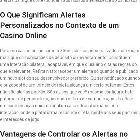
alertas para que correspondam aos nossos interesses, e só os nossos.
O Que Significam Alertas
Personalizados no Contexto de um
Casino Online
Para um casino online como o X3bet, alertas personalizados são muito
mais que comunicações de depósito ou levantamento. Constituem
uma interação bilateral, adaptável, em que o usuário dita as regras do
que é relevante. Reflita nisto: receber um alerta só quando é publicado
um novo slot do seu desenvolvedor preferido. Ou ser notificado quando
o prizepool de um torneio de roleta alcança um certo patamar. Estes
não são alertas padrão. São avisos que você mesmo configura. Este
patamar de personalização muda o fluxo de comunicação. Já não é
um comunicação unidirecional da casa e transforma-se num
interação, onde a plataforma responde diretamente aos seus padrões
e interesses de jogo.
Vantagens de Controlar os Alertas no