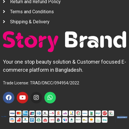
Return and Refund Policy
Terms and Conditions
Shipping & Delivery
Your one stop beauty solution & Customer focused E-
commerce platform in Bangladesh.
Trade License: TRAD/DNCC/094954/2022