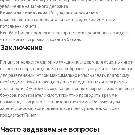
увеличение начального депозита.
Бонусы за пополнение:
Регулярные игроки могут
воспользоваться дополнительными предложениями при
пополнении счета.
Кешбек:
Пинап предлагает возврат части проигранных средств,
что помогает игрокам сохранять баланс.
Заключение
Пинап орг является одной из лучших платформ для азартных игр и
ставок на спорт, предлагая разнообразные услуги и возможности
для развлечений. Чтобы максимально использовать платформу,
необходимо изучить все доступные предложения и программы
лояльности. С учетом высококачественного сервиса и заманчивых
бонусов, пользователи смогут приятно проводить время и,
возможно, выигрывать значительные суммы. Рекомендуем
зарегистрироваться и оценить все преимущества, которые
предлагает Пинап.
Часто задаваемые вопросы