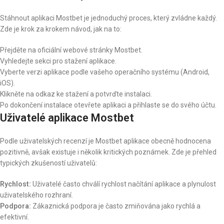
Stáhnout aplikaci Mostbet je jednoduchý proces, který zvládne každý.
Zde je krok za krokem návod, jak na to:
Přejděte na oficiální webové stránky Mostbet.
Vyhledejte sekci pro stažení aplikace.
Vyberte verzi aplikace podle vašeho operačního systému (Android,
iOS).
Klikněte na odkaz ke stažení a potvrďte instalaci.
Po dokončení instalace otevřete aplikaci a přihlaste se do svého účtu.
Uživatelé aplikace Mostbet
Podle uživatelských recenzí je Mostbet aplikace obecně hodnocena
pozitivně, avšak existuje i několik kritických poznámek. Zde je přehled
typických zkušeností uživatelů:
Rychlost:
Uživatelé často chválí rychlost načítání aplikace a plynulost
uživatelského rozhraní.
Podpora:
Zákaznická podpora je často zmiňována jako rychlá a
efektivní.