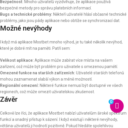
Bezpečnost:
Mnoho uživatelů vyzdvihuje, že aplikace používá
bezpečné metody pro správu platebních informací.
Bugs a technické problémy:
Někteří uživatelé hlásí občasné technické
problémy, jako jsou pády aplikace nebo obtíže se synchronizací dat.
Možné nevýhody
I když má aplikace Mostbet mnoho výhod, je tu také několik nevýhod,
které je dobré mít na paměti. Patří sem:
Velikost aplikace:
Aplikace může zabírat více místa na vašem
zařízení, což může být problém pro uživatele s omezenou pamětí.
Omezené funkce na starších zařízeních:
Uživatelé starších telefonů
mohou zaznamenat slabší výkon a méně možností.
Regionální omezení:
Některé funkce nemusí být dostupné ve všech
regionech, což může omezit uživatelskou zkušenost.
Závěr
0
Celkově lze říci, že aplikace Mostbet nabízí uživatelům široké spektrum
funkcí a snadný přístup k sázení. I když existují i některé nevýhody,
většina uživatelů ji hodnotí pozitivně. Pokud hledáte spolehlivou