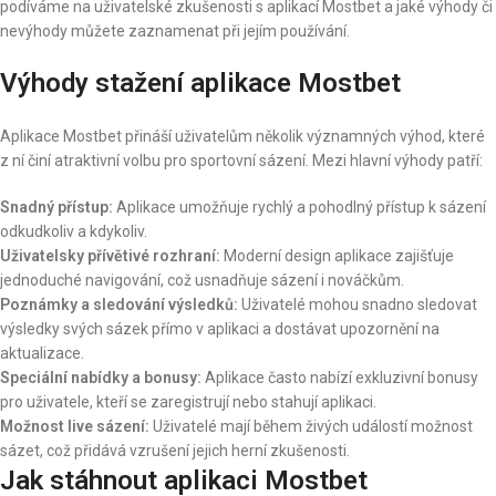
podíváme na uživatelské zkušenosti s aplikací Mostbet a jaké výhody či
nevýhody můžete zaznamenat při jejím používání.
Výhody stažení aplikace Mostbet
Aplikace Mostbet přináší uživatelům několik významných výhod, které
z ní činí atraktivní volbu pro sportovní sázení. Mezi hlavní výhody patří:
Snadný přístup:
Aplikace umožňuje rychlý a pohodlný přístup k sázení
odkudkoliv a kdykoliv.
Uživatelsky přívětivé rozhraní:
Moderní design aplikace zajišťuje
jednoduché navigování, což usnadňuje sázení i nováčkům.
Poznámky a sledování výsledků:
Uživatelé mohou snadno sledovat
výsledky svých sázek přímo v aplikaci a dostávat upozornění na
aktualizace.
Speciální nabídky a bonusy:
Aplikace často nabízí exkluzivní bonusy
pro uživatele, kteří se zaregistrují nebo stahují aplikaci.
Možnost live sázení:
Uživatelé mají během živých událostí možnost
sázet, což přidává vzrušení jejich herní zkušenosti.
Jak stáhnout aplikaci Mostbet