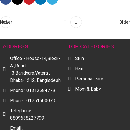
Newer
Older
ADDRESS
TOP CATEGORIES
Office - House-14,Block-
Skin
A ,Road
Hair
-3,Baridhara,Vatara ,
Personal care
Dhaka-1212, Bangladesh
Mom & Baby
Phone : 01312584779
Phone : 01751500070
Telephone :
8809638227799
Email :