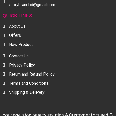
storybrandbd@gmail.com
QUICK LINKS
About Us
Offers
New Product
Contact Us
Privacy Policy
Return and Refund Policy
Terms and Conditions
Shipping & Delivery
Your one stop beauty solution & Customer focused E-