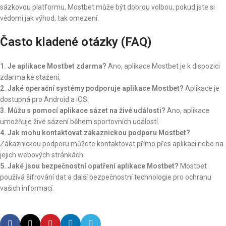
sázkovou platformu, Mostbet může být dobrou volbou, pokud jste si
vědomi jak výhod, tak omezení.
Často kladené otázky (FAQ)
1. Je aplikace Mostbet zdarma?
Ano, aplikace Mostbet je k dispozici
zdarma ke stažení.
2. Jaké operační systémy podporuje aplikace Mostbet?
Aplikace je
dostupná pro Android a iOS.
3. Můžu s pomocí aplikace sázet na živé události?
Ano, aplikace
umožňuje živé sázení během sportovních událostí.
4. Jak mohu kontaktovat zákaznickou podporu Mostbet?
Zákaznickou podporu můžete kontaktovat přímo přes aplikaci nebo na
jejich webových stránkách.
5. Jaké jsou bezpečnostní opatření aplikace Mostbet?
Mostbet
používá šifrování dat a další bezpečnostní technologie pro ochranu
vašich informací.