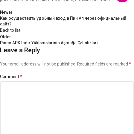
Newer
Как осуществить удобный вход в Пин Ап через официальный
сайт?
Back to list
Older
Pinco APK Indir Yükləmələrinin Aşmağa Çətinlikləri
Leave a Reply
*
Your email address will not be published.
Required fields are marked
*
Comment