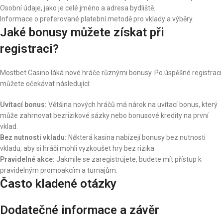
Osobní údaje, jako je celé jméno a adresa bydliště.
Informace o preferované platební metodě pro vklady a výběry.
Jaké bonusy můžete získat při
registraci?
Mostbet Casino láká nové hráče různými bonusy. Po úspěšné registraci
můžete očekávat následující:
Uvítací bonus:
Většina nových hráčů má nárok na uvítací bonus, který
může zahrnovat bezrizikové sázky nebo bonusové kredity na první
vklad.
Bez nutnosti vkladu:
Některá kasina nabízejí bonusy bez nutnosti
vkladu, aby si hráči mohli vyzkoušet hry bez rizika.
Pravidelné akce:
Jakmile se zaregistrujete, budete mít přístup k
pravidelným promoakcím a turnajům.
Často kladené otázky
Dodatečné informace a závěr