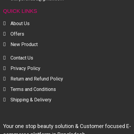
QUICK LINKS
About Us
Offers
New Product
Contact Us
Privacy Policy
Return and Refund Policy
Terms and Conditions
Shipping & Delivery
Your one stop beauty solution & Customer focused E-