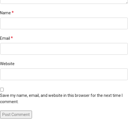
*
Name
*
Email
Website
Save my name, email, and website in this browser for the next time I
comment.