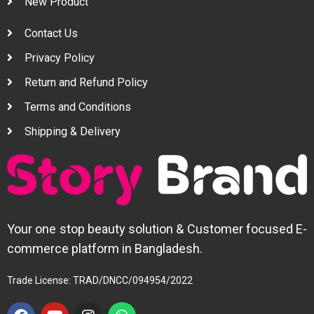
New Product
Contact Us
Privacy Policy
Return and Refund Policy
Terms and Conditions
Shipping & Delivery
Your one stop beauty solution & Customer focused E-
commerce platform in Bangladesh.
Trade License: TRAD/DNCC/094954/2022