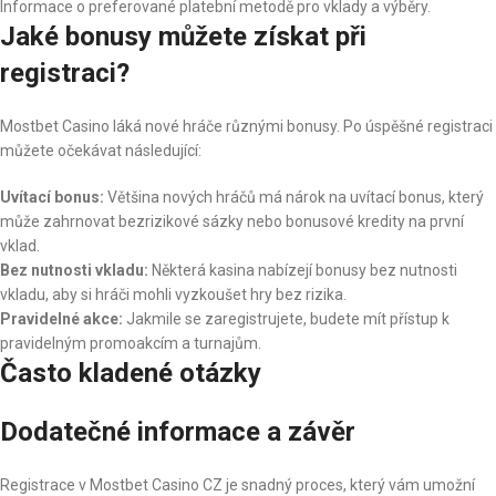
Informace o preferované platební metodě pro vklady a výběry.
Jaké bonusy můžete získat při
registraci?
Mostbet Casino láká nové hráče různými bonusy. Po úspěšné registraci
můžete očekávat následující:
Uvítací bonus:
Většina nových hráčů má nárok na uvítací bonus, který
může zahrnovat bezrizikové sázky nebo bonusové kredity na první
vklad.
Bez nutnosti vkladu:
Některá kasina nabízejí bonusy bez nutnosti
vkladu, aby si hráči mohli vyzkoušet hry bez rizika.
Pravidelné akce:
Jakmile se zaregistrujete, budete mít přístup k
pravidelným promoakcím a turnajům.
Často kladené otázky
Dodatečné informace a závěr
Registrace v Mostbet Casino CZ je snadný proces, který vám umožní