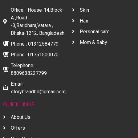
Office - House-14,Block-
Skin
A ,Road
Hair
-3,Baridhara,Vatara ,
Personal care
Dhaka-1212, Bangladesh
Mom & Baby
Phone : 01312584779
Phone : 01751500070
Telephone :
8809638227799
Email :
storybrandbd@gmail.com
QUICK LINKS
About Us
Offers