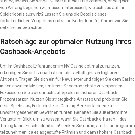
zurück, sodass Sie schnell wieder auf die Füße kommen, ohne gleich
von Anfang beginnen zu müssen. Interessiert, wie sich das auf Ihr
Spielerlebnis auswirkt? Lassen Sie uns die Details dieses
fortschrittlichen Vorgehens und seine Bedeutung für Gamer wie Sie
detaillierter betrachten.
Ratschläge zur optimalen Nutzung Ihres
Cashback-Angebots
Um Ihr Cashback-Erfahrungen im NV Casino optimal zu nutzen,
erkundigen Sie sich zunächst über die vielfältigen verfügbaren
Aktionen. Tragen Sie sich ein für Newsletter und folgen Sie dem Casino
in den sozialen Medien, um keine Sonderangebote zu verpassen.
Fokussieren Sie sich danach auf Spiele mit höheren Cashback-
Prozentsätzen. Nutzen Sie strategische Ansätze und probieren Sie
neue Spiele aus; Fortschritte im Gaming-Bereich können zu
unvorhergesehenen Gewinnen führen. Behalten Sie außerdem Ihre
Verluste im Blick, um zu wissen, wann Sie Cashback erhalten – das
Timing kann entscheidend sein! Denken Sie daran, am Treueprogramm
teilzunehmen, da es abgestufte Prämien und damit höhere Cashback-