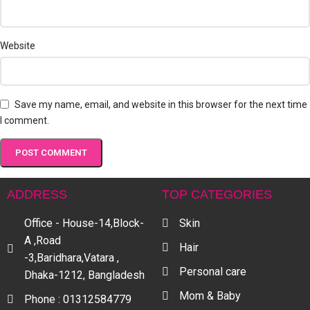
Website
Save my name, email, and website in this browser for the next time
I comment.
ADDRESS
TOP CATEGORIES
Office - House-14,Block-
Skin
A ,Road
Hair
-3,Baridhara,Vatara ,
Personal care
Dhaka-1212, Bangladesh
Mom & Baby
Phone : 01312584779