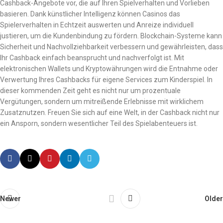
Cashback-Angebote vor, die auf Ihren Spielverhalten und Vorlieben
basieren. Dank künstlicher Intelligenz können Casinos das
Spielerverhalten in Echtzeit auswerten und Anreize individuell
justieren, um die Kundenbindung zu fördern. Blockchain-Systeme kann
Sicherheit und Nachvollziehbarkeit verbessern und gewährleisten, dass
Ihr Cashback einfach beansprucht und nachverfolgt ist. Mit
elektronischen Wallets und Kryptowährungen wird die Entnahme oder
Verwertung Ihres Cashbacks für eigene Services zum Kinderspiel. In
dieser kommenden Zeit geht es nicht nur um prozentuale
Vergütungen, sondern um mitreißende Erlebnisse mit wirklichem
Zusatznutzen. Freuen Sie sich auf eine Welt, in der Cashback nicht nur
ein Ansporn, sondern wesentlicher Teil des Spielabenteuers ist.
Newer
Older