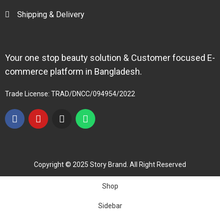
Shipping & Delivery
Your one stop beauty solution & Customer focused E-
commerce platform in Bangladesh.
Trade License: TRAD/DNCC/094954/2022
Copyright © 2025 Story Brand. All Right Reserved
Shop
Sidebar