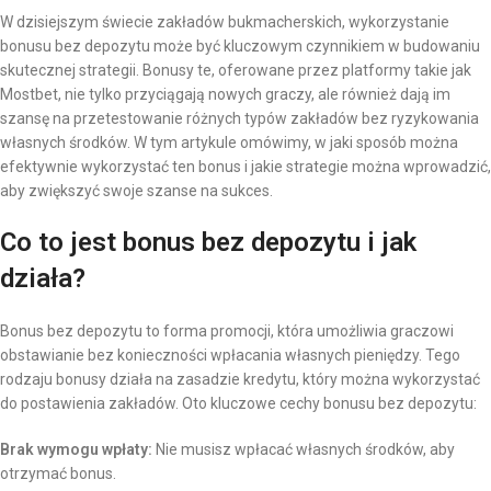
W dzisiejszym świecie zakładów bukmacherskich, wykorzystanie
bonusu bez depozytu może być kluczowym czynnikiem w budowaniu
skutecznej strategii. Bonusy te, oferowane przez platformy takie jak
Mostbet, nie tylko przyciągają nowych graczy, ale również dają im
szansę na przetestowanie różnych typów zakładów bez ryzykowania
własnych środków. W tym artykule omówimy, w jaki sposób można
efektywnie wykorzystać ten bonus i jakie strategie można wprowadzić,
aby zwiększyć swoje szanse na sukces.
Co to jest bonus bez depozytu i jak
działa?
Bonus bez depozytu to forma promocji, która umożliwia graczowi
obstawianie bez konieczności wpłacania własnych pieniędzy. Tego
rodzaju bonusy działa na zasadzie kredytu, który można wykorzystać
do postawienia zakładów. Oto kluczowe cechy bonusu bez depozytu:
Brak wymogu wpłaty:
Nie musisz wpłacać własnych środków, aby
otrzymać bonus.