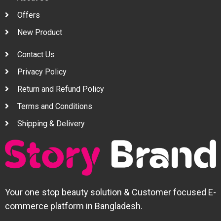
Offers
New Product
Contact Us
Privacy Policy
Return and Refund Policy
Terms and Conditions
Shipping & Delivery
Your one stop beauty solution & Customer focused E-
commerce platform in Bangladesh.