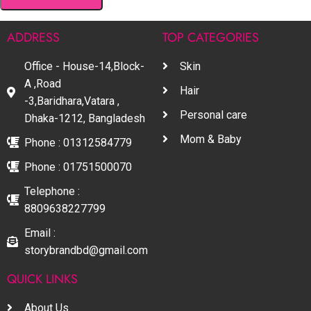
ADDRESS
TOP CATEGORIES
Office - House-14,Block-
Skin
A ,Road
Hair
-3,Baridhara,Vatara ,
Personal care
Dhaka-1212, Bangladesh
Mom & Baby
Phone : 01312584779
Phone : 01751500070
Telephone :
8809638227799
Email :
storybrandbd@gmail.com
QUICK LINKS
About Us