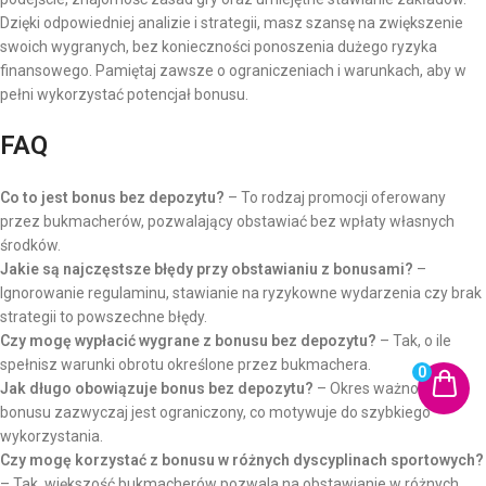
Dzięki odpowiedniej analizie i strategii, masz szansę na zwiększenie
swoich wygranych, bez konieczności ponoszenia dużego ryzyka
finansowego. Pamiętaj zawsze o ograniczeniach i warunkach, aby w
pełni wykorzystać potencjał bonusu.
FAQ
Co to jest bonus bez depozytu?
– To rodzaj promocji oferowany
przez bukmacherów, pozwalający obstawiać bez wpłaty własnych
środków.
Jakie są najczęstsze błędy przy obstawianiu z bonusami?
–
Ignorowanie regulaminu, stawianie na ryzykowne wydarzenia czy brak
strategii to powszechne błędy.
Czy mogę wypłacić wygrane z bonusu bez depozytu?
– Tak, o ile
spełnisz warunki obrotu określone przez bukmachera.
0
Jak długo obowiązuje bonus bez depozytu?
– Okres ważności
bonusu zazwyczaj jest ograniczony, co motywuje do szybkiego
wykorzystania.
Czy mogę korzystać z bonusu w różnych dyscyplinach sportowych?
– Tak, większość bukmacherów pozwala na obstawianie w różnych