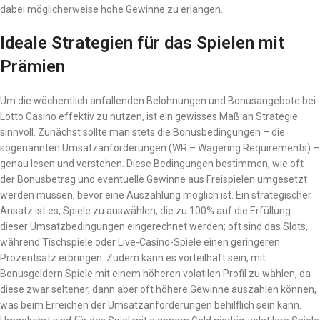
dabei möglicherweise hohe Gewinne zu erlangen.
Ideale Strategien für das Spielen mit
Prämien
Um die wöchentlich anfallenden Belohnungen und Bonusangebote bei
Lotto Casino effektiv zu nutzen, ist ein gewisses Maß an Strategie
sinnvoll. Zunächst sollte man stets die Bonusbedingungen – die
sogenannten Umsatzanforderungen (WR – Wagering Requirements) –
genau lesen und verstehen. Diese Bedingungen bestimmen, wie oft
der Bonusbetrag und eventuelle Gewinne aus Freispielen umgesetzt
werden müssen, bevor eine Auszahlung möglich ist. Ein strategischer
Ansatz ist es, Spiele zu auswählen, die zu 100% auf die Erfüllung
dieser Umsatzbedingungen eingerechnet werden; oft sind das Slots,
während Tischspiele oder Live-Casino-Spiele einen geringeren
Prozentsatz erbringen. Zudem kann es vorteilhaft sein, mit
Bonusgeldern Spiele mit einem höheren volatilen Profil zu wählen, da
diese zwar seltener, dann aber oft höhere Gewinne auszahlen können,
was beim Erreichen der Umsatzanforderungen behilflich sein kann.