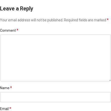
Leave a Reply
*
Your email address will not be published.
Required fields are marked
*
Comment
*
Name
*
Email