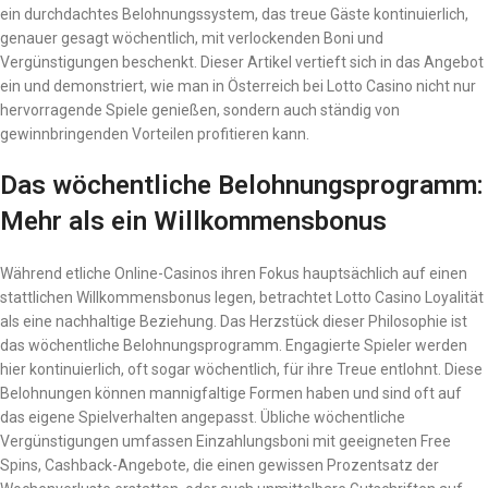
ein durchdachtes Belohnungssystem, das treue Gäste kontinuierlich,
genauer gesagt wöchentlich, mit verlockenden Boni und
Vergünstigungen beschenkt. Dieser Artikel vertieft sich in das Angebot
ein und demonstriert, wie man in Österreich bei Lotto Casino nicht nur
hervorragende Spiele genießen, sondern auch ständig von
gewinnbringenden Vorteilen profitieren kann.
Das wöchentliche Belohnungsprogramm:
Mehr als ein Willkommensbonus
Während etliche Online-Casinos ihren Fokus hauptsächlich auf einen
stattlichen Willkommensbonus legen, betrachtet Lotto Casino Loyalität
als eine nachhaltige Beziehung. Das Herzstück dieser Philosophie ist
das wöchentliche Belohnungsprogramm. Engagierte Spieler werden
hier kontinuierlich, oft sogar wöchentlich, für ihre Treue entlohnt. Diese
Belohnungen können mannigfaltige Formen haben und sind oft auf
das eigene Spielverhalten angepasst. Übliche wöchentliche
Vergünstigungen umfassen Einzahlungsboni mit geeigneten Free
Spins, Cashback-Angebote, die einen gewissen Prozentsatz der