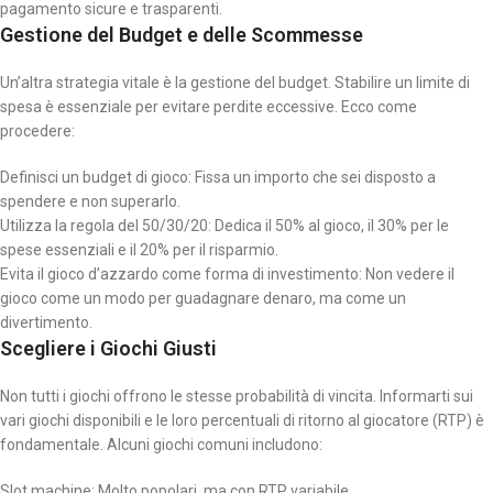
pagamento sicure e trasparenti.
Gestione del Budget e delle Scommesse
Un’altra strategia vitale è la gestione del budget. Stabilire un limite di
spesa è essenziale per evitare perdite eccessive. Ecco come
procedere:
Definisci un budget di gioco: Fissa un importo che sei disposto a
spendere e non superarlo.
Utilizza la regola del 50/30/20: Dedica il 50% al gioco, il 30% per le
spese essenziali e il 20% per il risparmio.
Evita il gioco d’azzardo come forma di investimento: Non vedere il
gioco come un modo per guadagnare denaro, ma come un
divertimento.
Scegliere i Giochi Giusti
Non tutti i giochi offrono le stesse probabilità di vincita. Informarti sui
vari giochi disponibili e le loro percentuali di ritorno al giocatore (RTP) è
fondamentale. Alcuni giochi comuni includono:
Slot machine: Molto popolari, ma con RTP variabile.