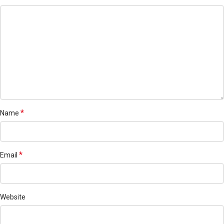
*
Name
*
Email
Website