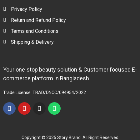
Privacy Policy
Return and Refund Policy
Terms and Conditions
Shipping & Delivery
Your one stop beauty solution & Customer focused E-
commerce platform in Bangladesh.
Trade License: TRAD/DNCC/094954/2022
Copyright © 2025 Story Brand. All Right Reserved