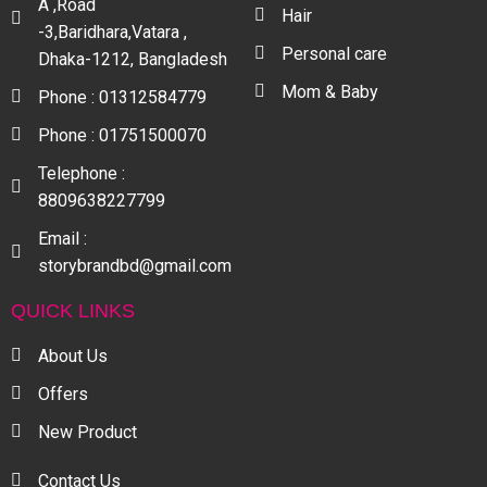
A ,Road
Hair
-3,Baridhara,Vatara ,
Personal care
Dhaka-1212, Bangladesh
Mom & Baby
Phone : 01312584779
Phone : 01751500070
Telephone :
8809638227799
Email :
storybrandbd@gmail.com
QUICK LINKS
About Us
Offers
New Product
Contact Us