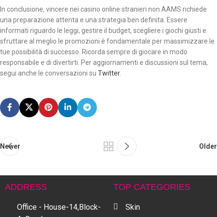
In conclusione, vincere nei casino online stranieri non AAMS richiede
una preparazione attenta e una strategia ben definita. Essere
informati riguardo le leggi, gestire il budget, scegliere i giochi giusti e
sfruttare al meglio le promozioni è fondamentale per massimizzare le
tue possibilità di successo. Ricorda sempre di giocare in modo
responsabile e di divertirti. Per aggiornamenti e discussioni sul tema,
segui anche le conversazioni su
Twitter
.
Newer
Older
ADDRESS
TOP CATEGORIES
Office - House-14,Block-
Skin