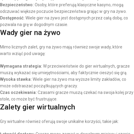
Bezpieczeństwo:
Osoby, które preferują klasyczne kasyno, mogą
odczuwać większe poczucie bezpieczeństwa grając w gry na żywo.
Dostępność:
Wiele gier na żywo jest dostępnych przez całą dobę, co
pozwala na grę w dogodnym czasie.
Wady gier na żywo
Mimo licznych zalet, gry na żywo mają również swoje wady, które
warto wziąć pod uwagę:
Wymagana strategia:
W przeciwieństwie do gier wirtualnych, gracze
muszą wykazać się umiejętnościami, aby faktycznie cieszyć się grą.
Wysoka stawka:
Wiele gier na żywo ma wyższe limity zakładów, co
może odstraszać początkujących graczy.
Czas oczekiwania:
Czasami gracze muszą czekać na swoja kolej przy
stole, co może być frustrujące.
Zalety gier wirtualnych
Gry wirtualne również oferują swoje unikalne korzyści, takie jak:
Łatwość dostępu:
Gracze mogą zagrać w dowolnym miejscu i czasie