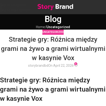
Skip to navigation
Skip to main content
Blog
Home
/
Uncategorized
UNCATEGORIZED
Strategie gry: Różnica między
grami na żywo a grami wirtualnymi
w kasynie Vox
0
storybrandbd
On April 22, 2026
Strategie gry: Różnica między
grami na żywo a grami wirtualnymi
w kasynie Vox