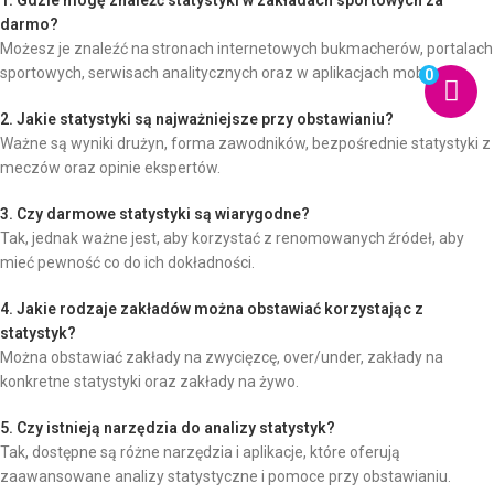
1. Gdzie mogę znaleźć statystyki w zakładach sportowych za
darmo?
Możesz je znaleźć na stronach internetowych bukmacherów, portalach
sportowych, serwisach analitycznych oraz w aplikacjach mobilnych.
0
2. Jakie statystyki są najważniejsze przy obstawianiu?
Ważne są wyniki drużyn, forma zawodników, bezpośrednie statystyki z
meczów oraz opinie ekspertów.
3. Czy darmowe statystyki są wiarygodne?
Tak, jednak ważne jest, aby korzystać z renomowanych źródeł, aby
mieć pewność co do ich dokładności.
4. Jakie rodzaje zakładów można obstawiać korzystając z
statystyk?
Można obstawiać zakłady na zwycięzcę, over/under, zakłady na
konkretne statystyki oraz zakłady na żywo.
5. Czy istnieją narzędzia do analizy statystyk?
Tak, dostępne są różne narzędzia i aplikacje, które oferują
zaawansowane analizy statystyczne i pomoce przy obstawianiu.