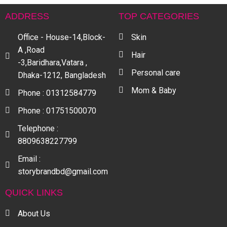
ADDRESS
TOP CATEGORIES
Office - House-14,Block-
Skin
A ,Road
Hair
-3,Baridhara,Vatara ,
Personal care
Dhaka-1212, Bangladesh
Mom & Baby
Phone : 01312584779
Phone : 01751500070
Telephone :
8809638227799
Email :
storybrandbd@gmail.com
QUICK LINKS
About Us