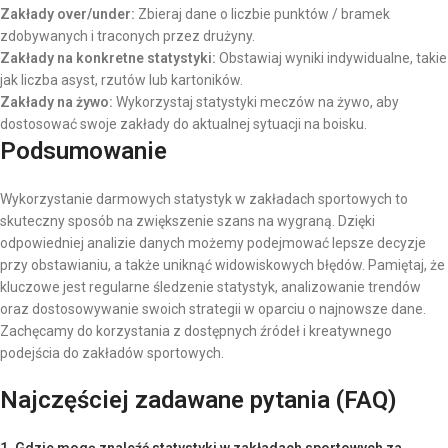
Zakłady over/under:
Zbieraj dane o liczbie punktów / bramek
zdobywanych i traconych przez drużyny.
Zakłady na konkretne statystyki:
Obstawiaj wyniki indywidualne, takie
jak liczba asyst, rzutów lub kartoników.
Zakłady na żywo:
Wykorzystaj statystyki meczów na żywo, aby
dostosować swoje zakłady do aktualnej sytuacji na boisku.
Podsumowanie
Wykorzystanie darmowych statystyk w zakładach sportowych to
skuteczny sposób na zwiększenie szans na wygraną. Dzięki
odpowiedniej analizie danych możemy podejmować lepsze decyzje
przy obstawianiu, a także uniknąć widowiskowych błędów. Pamiętaj, że
kluczowe jest regularne śledzenie statystyk, analizowanie trendów
oraz dostosowywanie swoich strategii w oparciu o najnowsze dane.
Zachęcamy do korzystania z dostępnych źródeł i kreatywnego
podejścia do zakładów sportowych.
Najczęściej zadawane pytania (FAQ)