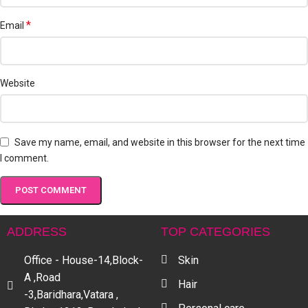
*
Email
Website
Save my name, email, and website in this browser for the next time
I comment.
ADDRESS
TOP CATEGORIES
Office - House-14,Block-
Skin
A ,Road
Hair
-3,Baridhara,Vatara ,