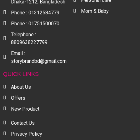
Personal care
Dhaka-1212, Bangladesh
Mom & Baby
Phone : 01312584779
Phone : 01751500070
Telephone :
8809638227799
Email :
storybrandbd@gmail.com
QUICK LINKS
About Us
Offers
New Product
Contact Us
Privacy Policy