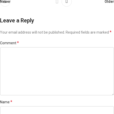
Newer
Older
Leave a Reply
*
Your email address will not be published.
Required fields are marked
*
Comment
*
Name