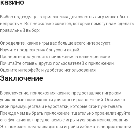
казино
Выбор подходящего приложения для азартных игр может быть
непростым. Вот несколько советов, которые помогут вам сделать
правильный выбор:
Определите, какие игры вас больше всего интересуют.
Изучите предложения бонусов и акций.
Проверьте доступность приложения в вашем регионе.
Почитайте отзывы других пользователей о приложении.
Оцените интерфейс и удобство использования.
Заключение
В заключение, приложения казино предоставляют игрокам
уникальные возможности для игры и развлечений. Они имеют
свои преимущества и недостатки, которые стоит учитывать.
Прежде чем выбрать приложение, тщательно проанализируйте
его функционал, предлагаемые игры и условия использования.
Это поможет вам насладиться игрой и избежать неприятностей.