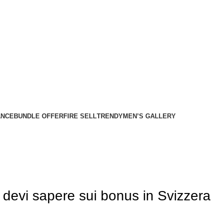
ANCE
BUNDLE OFFER
FIRE SELL
TRENDY
MEN’S GALLERY
Blog
Home
Uncategorized
 devi sapere sui bonus in Svizzera