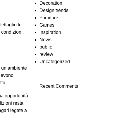
Decoration
Design trends
Furniture
ettaglio le
Games
 condizioni.
Inspiration
.
News
public
review
Uncategorized
ce un ambiente
 devono
tto.
Recent Comments
na opportunità
izioni resta
gari legate a