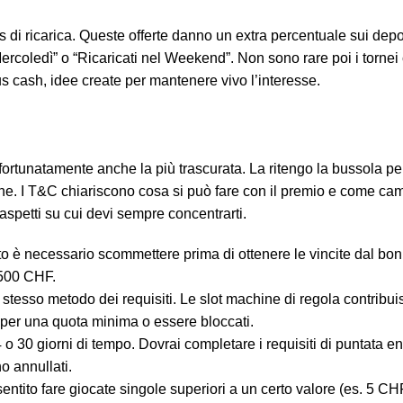
us di ricarica. Queste offerte danno un extra percentuale sui depo
rcoledì” o “Ricaricati nel Weekend”. Non sono rare poi i tornei
us cash, idee create per mantenere vivo l’interesse.
ortunatamente anche la più trascurata. La ritengo la bussola per
one. I T&C chiariscono cosa si può fare con il premio e come cam
aspetti su cui devi sempre concentrarti.
to è necessario scommettere prima di ottenere le vincite dal bo
3500 CHF.
o stesso metodo dei requisiti. Le slot machine di regola contrib
o per una quota minima o essere bloccati.
 o 30 giorni di tempo. Dovrai completare i requisiti di puntata e
no annullati.
tito fare giocate singole superiori a un certo valore (es. 5 CHF