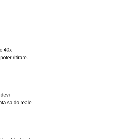
 e 40x
ter ritirare.
 devi
nta saldo reale