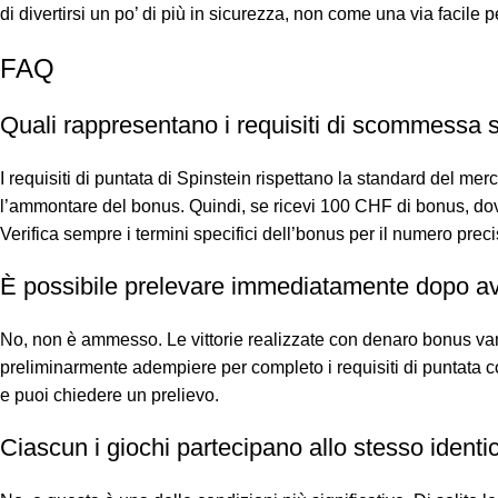
di divertirsi un po’ di più in sicurezza, non come una via facile 
FAQ
Quali rappresentano i requisiti di scommessa s
I requisiti di puntata di Spinstein rispettano la standard del m
l’ammontare del bonus. Quindi, se ricevi 100 CHF di bonus, dovr
Verifica sempre i termini specifici dell’bonus per il numero preci
È possibile prelevare immediatamente dopo av
No, non è ammesso. Le vittorie realizzate con denaro bonus vanno
preliminarmente adempiere per completo i requisiti di puntata col
e puoi chiedere un prelievo.
Ciascun i giochi partecipano allo stesso ident