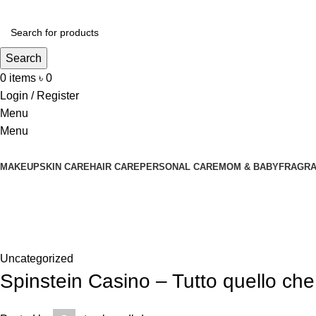
Search
0
items
৳
0
Login / Register
Menu
Menu
MAKEUP
SKIN CARE
HAIR CARE
PERSONAL CARE
MOM & BABY
FRAGR
Uncategorized
Spinstein Casino – Tutto quello che