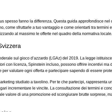
us spesso fanno la differenza. Questa guida approfondisce nel d
o, come sfruttarle a tuo vantaggio e come orientarti tra termini e
ilizzando al massimo le offerte nel quadro della normativa locale
Svizzera
 federale sul gioco d’azzardo (LGAz) del 2019. La legge istituis
tori con licenza, Spinstein incluso, possono offrire incentivi ma
per valutare ogni offerta e partecipare sapendo di essere prote
keting studiato a tavolino. Per te che partecipi, rappresenta u
agari incrementare le vincite. La consultazione dei termini e cond
ale valore di una promozione ed scongiurare brutte sorprese, ma