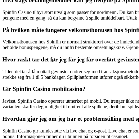
Hva slags betalingsmetoder kan jeg benytte på Spinf
Spinfin Casino tilbyr stort utvalg som passer for nordmenn. Du kan b
pengene med en gang, så du kan begynne å spille umiddelbart. Uttak 
På hvilken måte fungerer velkomstbonusen hos Spinf
Velkomstbonusen hos Spinfin er normalt strukturert over de innledende 
beholde bonuspengene, må du innfri bestemte omsetningskrav. Gjennom
Hvor raskt tar det før jeg får jeg får overført gevinst
Tiden det tar å få mottatt gevinster endrer seg med transaksjonsmetode
strekke seg fra 1 til 5 bankdager. Spillplattformen utfører også sikker
Gir Spinfin Casino mobilcasino?
Javisst, Spinfin Casino opererer utmerket på mobil. Du trenger ikke n
varianten skaffer deg mulighet til omtrent alle spillene, deriblant spil
Hvordan gjør jeg om jeg har et problemstilling med sp
Spinfin Casino gir kundestøtte via live chat og e-post. Live chat er so
bonus. Informasjonen finner du i bunnen på forsiden til casinoet.