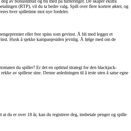
tt deg av bonustilbud og bli med på turneringer. De skaper ekstra
betalingen (RTP), vil du ta bedre valg. Spill over flere kortere økter, og
reres hver spilletime mot nye fordeler.
engepremier eller free spins som gevinst. Å bli med legger et
evinst. Husk å sjekke kampanjesiden jevnlig. Å følge med om de
tomaten du spiller? Er det en optimal strategi for den blackjack-
 rekke av spillene sine. Denne anledningen til å teste uten å satse egne
 at du er over 18 år, kan du registrere deg, innbetale penger og spille