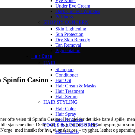
Eye Roller
Under Eye Cream
Dark Circles / Wrinkles
Puffiness
SHOP BY CONCERN
Skin Lightening
Sun Protection
Dry Skin Remedy
Tan Removal
Pigmentation
Hair Care
HAIR
Shampoo
Conditioner
s Spinfin Casino
Hair Oil
Hair Cream & Masks
Hair Treatment
Hair Serum
HAIR STYLING
Hair Color
Hair Spray
nner ofte veien til Spinfin Casino. Her gjelder det ikke bare å spille, me
Gels & Waxes
 blir sjansene dine. Dette realiseres gjennom et belønningsprogram som 
TOOLS & ACCESSORIES
Norge, med innsikt for hva vi ønsker oss – trygghet, letthet og spennin
Hair Combs