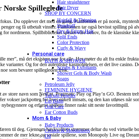
Hair straightener
r Norske Spilleglede
Hair Dryer
SHOP BY CONCERN
Hairfall & Thinning
 i fokus. Du opplever det med en gang. Plattformen er på norsk, mynten
Dandruff
ere penger og få utbetalt vinster. Plattformen tar også bevisst spilling p
Dry & Frizzy Hair
alg for nordmenn. Spillbiblioteket speiler våre behov, fra de klassiske kl
Split Ends
Color Protection
Curly & Wavy
Personal care
pille mer”, må det eksistere noe for alle. Her møter du alt fra enkle fruk
BATH & SHOWER
kke varianter. Og for den autentiske kasinofølelsen, er det live casino. D
Scrubs & Exfoliants
, noe som bevarer spillegleden frisk.
Shower Gels & Body Wash
Soaps
tter
Petroleum Jelly
FEMININE HYGIENE
vert av store navn som NetEnt, Pragmatic Play og Play’n GO. Bestem tre
Talcum Powder
 vokser jackpotten for hver enkelt innsats, og den kan utløses når som h
Lip Balm
nybegynnere og erfarne spillere finner raskt sitt neste favorittspill.
Oral Care
Ear Cotton Buds
Mom & Baby
Baby Products
færen til deg. Gjennom høykvalitets strømmer deltar du ved virtuelle bor
Creams & Moisturizers
 kommer de mer lekne og sosiale spillene, som Monopoly Live og Dream 
Oil