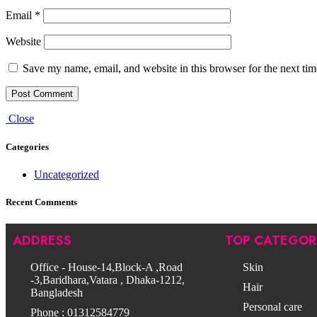
Email
*
Website
Save my name, email, and website in this browser for the next ti
Close
Categories
Uncategorized
Recent Comments
ADDRESS
TOP CATEGOR
Office - House-14,Block-A ,Road
Skin
-3,Baridhara,Vatara , Dhaka-1212,
Hair
Bangladesh
Personal care
Phone : 01312584779