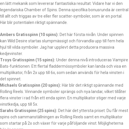
en lätt mekanik som levererar fantastiska resultat. Vidare har vi den
legendariska Chamber of Spins. Denna specifika bonusrunda är central
till allt och triggas av tre eller fler scatter-symboler, som är en portal.
Här blir potentialen riktigt spännande.
Ambers Gratisspinn (10 spins):
Det här första nivån. Under spinnen
kan Wild Desire startas slumpmässigt och förvandla upp till fem hela
hjul till vilda symboler. Jag har upplevt detta producera massiva
kedjevinster.
Troys Gratisspinn (15 spins):
Under denna nivå introduceras Vampire
Bats-funktionen. Ett flertal fladdermössymboler kan landa och visa en
multiplikator, från 2x upp till 6x, som sedan används för hela vinsten i
det spinnet.
Michaels Gratisspinn (20 spins):
Här blir det riktigt spännande med
Rolling Reels. Vinnande symboler sprängs och nya landar, vilket tillåter
flera vinster i rad från ett enda spinn. En multiplikator stiger med varje
vinstkedja, upp till 5x.
Sarahs Gratisspinn (25 spins):
Det här det yttersta priset. Du får mest
spins och sammanställningen av Rolling Reels samt en multiplikator
som startar på 2x och växer för varje påföljande vinst. Möjligheterna