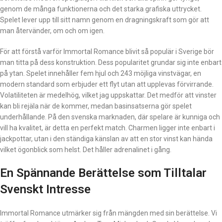
genom de många funktionerna och det starka grafiska uttrycket.
Spelet lever upp till sitt namn genom en dragningskraft som gör att
man återvänder, om och om igen.
För att förstå varför Immortal Romance blivit så populär i Sverige bör
man titta på dess konstruktion. Dess popularitet grundar sig inte enbart
på ytan. Spelet innehåller fem hjul och 243 möjliga vinstvägar, en
modern standard som erbjuder ett flyt utan att upplevas förvirrande.
Volatiliteten är medelhög, vilket jag uppskattar. Det medför att vinster
kan bli rejäla när de kommer, medan basinsatserna gör spelet
underhållande. På den svenska marknaden, där spelare är kunniga och
vill ha kvalitet, är detta en perfekt match. Charmen ligger inte enbart i
jackpottar, utan i den ständiga känslan av att en stor vinst kan hända
vilket ögonblick som helst. Det håller adrenalinet i gång.
En Spännande Berättelse som Tilltalar
Svenskt Intresse
Immortal Romance utmärker sig från mängden med sin berättelse. Vi