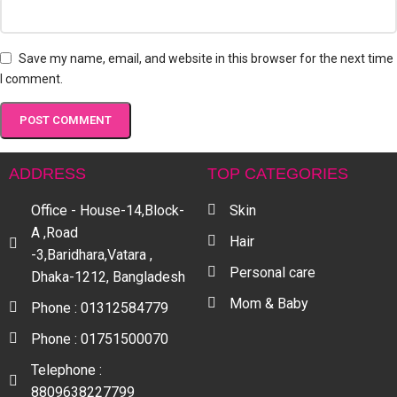
Save my name, email, and website in this browser for the next time
I comment.
ADDRESS
TOP CATEGORIES
Office - House-14,Block-
Skin
A ,Road
Hair
-3,Baridhara,Vatara ,
Personal care
Dhaka-1212, Bangladesh
Mom & Baby
Phone : 01312584779
Phone : 01751500070
Telephone :
8809638227799