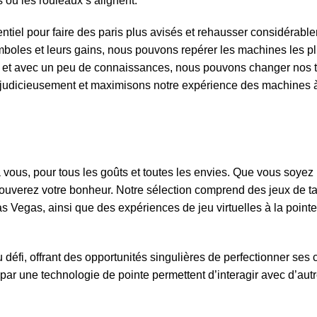
s où les rouleaux s’alignent.
iel pour faire des paris plus avisés et rehausser considérable
mboles et leurs gains, nous pouvons repérer les machines les p
e, et avec un peu de connaissances, nous pouvons changer nos 
s judicieusement et maximisons notre expérience des machines 
à vous, pour tous les goûts et toutes les envies. Que vous soyez
ouverez votre bonheur. Notre sélection comprend des jeux de t
s Vegas, ainsi que des expériences de jeu virtuelles à la pointe
 défi, offrant des opportunités singulières de perfectionner se
r une technologie de pointe permettent d’interagir avec d’autr