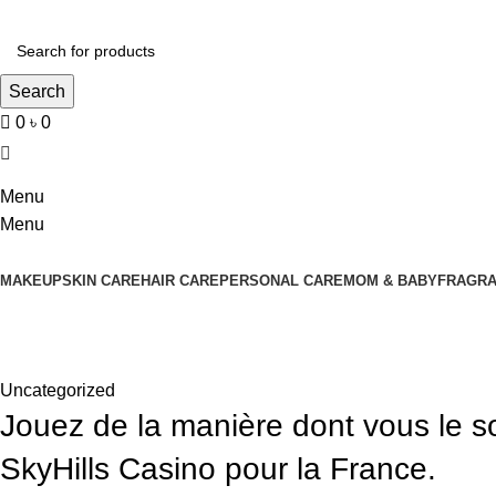
0
Search
0
৳
0
Menu
Menu
MAKEUP
SKIN CARE
HAIR CARE
PERSONAL CARE
MOM & BABY
FRAGR
Blog
Home
Uncategorized
Uncategorized
Jouez de la manière dont vous le s
SkyHills Casino pour la France.