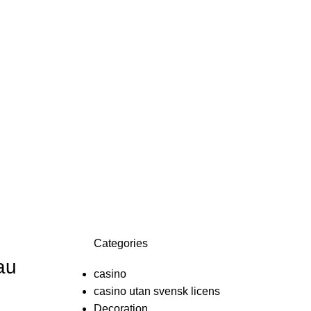
Categories
au
casino
casino utan svensk licens
Decoration