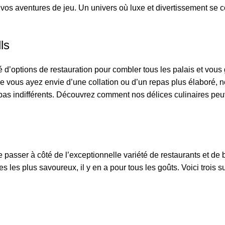
vos aventures de jeu. Un univers où luxe et divertissement se c
ls
’options de restauration pour combler tous les palais et vous 
 vous ayez envie d’une collation ou d’un repas plus élaboré, 
t pas indifférents. Découvrez comment nos délices culinaires pe
 passer à côté de l’exceptionnelle variété de restaurants et de b
 les plus savoureux, il y en a pour tous les goûts. Voici trois 