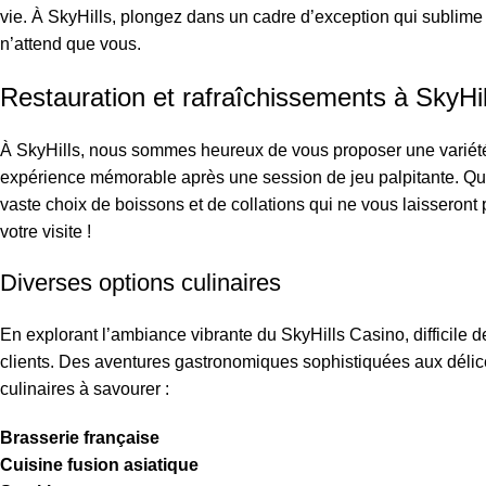
vie. À SkyHills, plongez dans un cadre d’exception qui sublime 
n’attend que vous.
Restauration et rafraîchissements à SkyHil
À SkyHills, nous sommes heureux de vous proposer une variété d
expérience mémorable après une session de jeu palpitante. Que
vaste choix de boissons et de collations qui ne vous laisseron
votre visite !
Diverses options culinaires
En explorant l’ambiance vibrante du SkyHills Casino, difficile de
clients. Des aventures gastronomiques sophistiquées aux délices
culinaires à savourer :
Brasserie française
Cuisine fusion asiatique