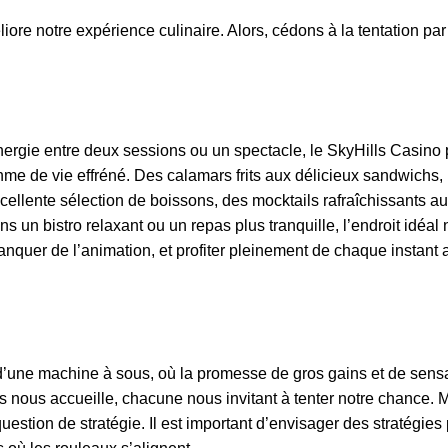
iore notre expérience culinaire. Alors, cédons à la tentation par
ergie entre deux sessions ou un spectacle, le SkyHills Casino
hme de vie effréné. Des calamars frits aux délicieux sandwichs, i
excellente sélection de boissons, des mocktails rafraîchissants a
un bistro relaxant ou un repas plus tranquille, l’endroit idéal 
anquer de l’animation, et profiter pleinement de chaque instant 
d’une machine à sous, où la promesse de gros gains et de sensa
 nous accueille, chacune nous invitant à tenter notre chance. M
estion de stratégie. Il est important d’envisager des stratégies