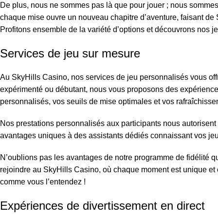
De plus, nous ne sommes pas là que pour jouer ; nous sommes
chaque mise ouvre un nouveau chapitre d’aventure, faisant de Sk
Profitons ensemble de la variété d’options et découvrons nos je
Services de jeu sur mesure
Au SkyHills Casino, nos services de jeu personnalisés vous of
expérimenté ou débutant, nous vous proposons des expériences
personnalisés, vos seuils de mise optimales et vos rafraîchisse
Nos prestations personnalisés aux participants nous autorisent
avantages uniques à des assistants dédiés connaissant vos jeux 
N’oublions pas les avantages de notre programme de fidélité qu
rejoindre au SkyHills Casino, où chaque moment est unique et où
comme vous l’entendez !
Expériences de divertissement en direct