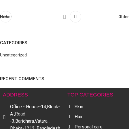
Newer
Older
CATEGORIES
Uncategorized
RECENT COMMENTS
ADDRESS
TOP CATEGORIES
Office - House-14,Block-
Skin
A ,Road
Hair
-3,Baridhara,Vatara ,
Personal care
Dhaka-1212, Bangladesh