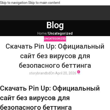
Skip to navigation
Skip to main content
Blog
Home
/
Uncategorized
UNCATEGORIZED
Скачать Pin Up: Официальный
сайт без вирусов для
безопасного беттинга
0
storybrandbd
On April 20, 2026
Скачать Pin Up: Официальный
сайт без вирусов для
безопасного беттинга