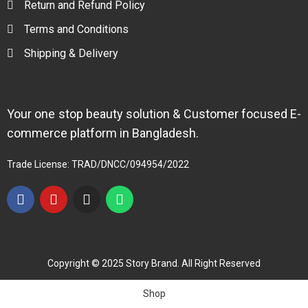
Return and Refund Policy
Terms and Conditions
Shipping & Delivery
Your one stop beauty solution & Customer focused E-
commerce platform in Bangladesh.
Trade License: TRAD/DNCC/094954/2022
Copyright © 2025 Story Brand. All Right Reserved
Shop