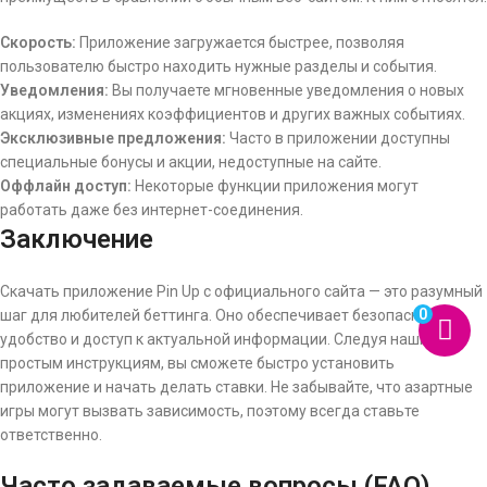
Скорость:
Приложение загружается быстрее, позволяя
пользователю быстро находить нужные разделы и события.
Уведомления:
Вы получаете мгновенные уведомления о новых
акциях, изменениях коэффициентов и других важных событиях.
Эксклюзивные предложения:
Часто в приложении доступны
специальные бонусы и акции, недоступные на сайте.
Оффлайн доступ:
Некоторые функции приложения могут
работать даже без интернет-соединения.
Заключение
Скачать приложение Pin Up с официального сайта — это разумный
0
шаг для любителей беттинга. Оно обеспечивает безопасность,
удобство и доступ к актуальной информации. Следуя нашим
простым инструкциям, вы сможете быстро установить
приложение и начать делать ставки. Не забывайте, что азартные
игры могут вызвать зависимость, поэтому всегда ставьте
ответственно.
Часто задаваемые вопросы (FAQ)