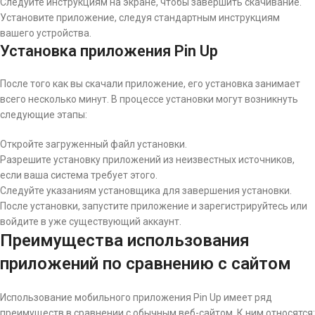
Следуйте инструкциям на экране, чтобы завершить скачивание.
Установите приложение, следуя стандартным инструкциям
вашего устройства.
Установка приложения Pin Up
После того как вы скачали приложение, его установка занимает
всего несколько минут. В процессе установки могут возникнуть
следующие этапы:
Откройте загруженный файл установки.
Разрешите установку приложений из неизвестных источников,
если ваша система требует этого.
Следуйте указаниям установщика для завершения установки.
После установки, запустите приложение и зарегистрируйтесь или
войдите в уже существующий аккаунт.
Преимущества использования
приложений по сравнению с сайтом
Использование мобильного приложения Pin Up имеет ряд
преимуществ в сравнении с обычным веб-сайтом. К ним относятся: