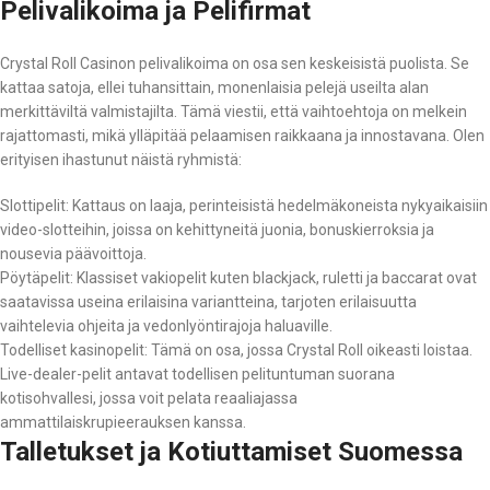
Pelivalikoima ja Pelifirmat
Crystal Roll Casinon pelivalikoima on osa sen keskeisistä puolista. Se
kattaa satoja, ellei tuhansittain, monenlaisia pelejä useilta alan
merkittäviltä valmistajilta. Tämä viestii, että vaihtoehtoja on melkein
rajattomasti, mikä ylläpitää pelaamisen raikkaana ja innostavana. Olen
erityisen ihastunut näistä ryhmistä:
Slottipelit: Kattaus on laaja, perinteisistä hedelmäkoneista nykyaikaisiin
video-slotteihin, joissa on kehittyneitä juonia, bonuskierroksia ja
nousevia päävoittoja.
Pöytäpelit: Klassiset vakiopelit kuten blackjack, ruletti ja baccarat ovat
saatavissa useina erilaisina variantteina, tarjoten erilaisuutta
vaihtelevia ohjeita ja vedonlyöntirajoja haluaville.
Todelliset kasinopelit: Tämä on osa, jossa Crystal Roll oikeasti loistaa.
Live-dealer-pelit antavat todellisen pelituntuman suorana
kotisohvallesi, jossa voit pelata reaaliajassa
ammattilaiskrupieerauksen kanssa.
Talletukset ja Kotiuttamiset Suomessa