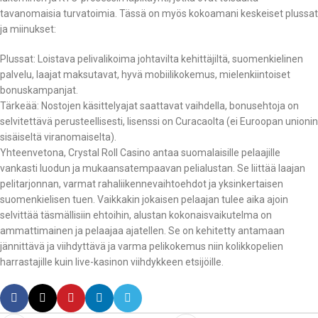
tavanomaisia turvatoimia. Tässä on myös kokoamani keskeiset plussat
ja miinukset:
Plussat: Loistava pelivalikoima johtavilta kehittäjiltä, suomenkielinen
palvelu, laajat maksutavat, hyvä mobiilikokemus, mielenkiintoiset
bonuskampanjat.
Tärkeää: Nostojen käsittelyajat saattavat vaihdella, bonusehtoja on
selvitettävä perusteellisesti, lisenssi on Curacaolta (ei Euroopan unionin
sisäiseltä viranomaiselta).
Yhteenvetona, Crystal Roll Casino antaa suomalaisille pelaajille
vankasti luodun ja mukaansatempaavan pelialustan. Se liittää laajan
pelitarjonnan, varmat rahaliikennevaihtoehdot ja yksinkertaisen
suomenkielisen tuen. Vaikkakin jokaisen pelaajan tulee aika ajoin
selvittää täsmällisiin ehtoihin, alustan kokonaisvaikutelma on
ammattimainen ja pelaajaa ajatellen. Se on kehitetty antamaan
jännittävä ja viihdyttävä ja varma pelikokemus niin kolikkopelien
harrastajille kuin live-kasinon viihdykkeen etsijöille.