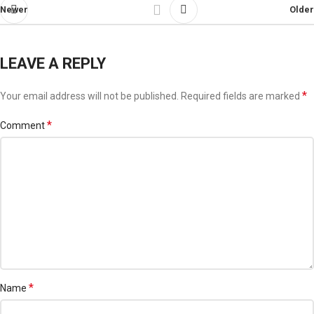
Newer
Older
LEAVE A REPLY
*
Your email address will not be published.
Required fields are marked
*
Comment
*
Name