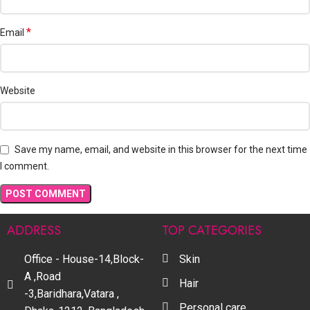
*
Email
Website
Save my name, email, and website in this browser for the next time
I comment.
ADDRESS
TOP CATEGORIES
Office - House-14,Block-
Skin
A ,Road
Hair
-3,Baridhara,Vatara ,
Personal care