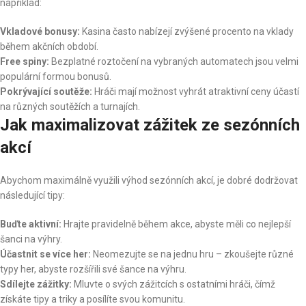
například:
Vkladové bonusy:
Kasina často nabízejí zvýšené procento na vklady
během akčních období.
Free spiny:
Bezplatné roztočení na vybraných automatech jsou velmi
populární formou bonusů.
Pokrývající soutěže:
Hráči mají možnost vyhrát atraktivní ceny účastí
na různých soutěžích a turnajích.
Jak maximalizovat zážitek ze sezónních
akcí
Abychom maximálně využili výhod sezónních akcí, je dobré dodržovat
následující tipy:
Buďte aktivní:
Hrajte pravidelně během akce, abyste měli co nejlepší
šanci na výhry.
Účastnit se více her:
Neomezujte se na jednu hru – zkoušejte různé
typy her, abyste rozšířili své šance na výhru.
Sdílejte zážitky:
Mluvte o svých zážitcích s ostatními hráči, čímž
získáte tipy a triky a posílíte svou komunitu.