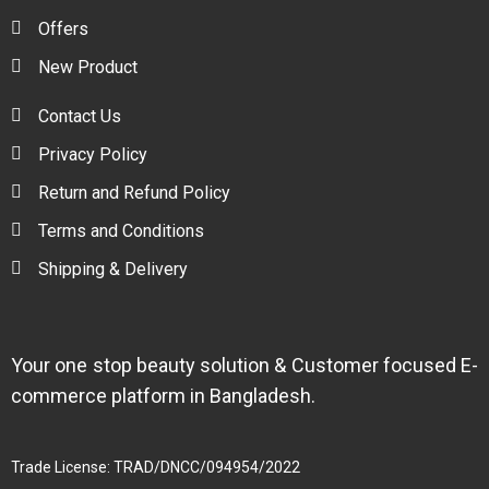
Offers
New Product
Contact Us
Privacy Policy
Return and Refund Policy
Terms and Conditions
Shipping & Delivery
Your one stop beauty solution & Customer focused E-
commerce platform in Bangladesh.
Trade License: TRAD/DNCC/094954/2022