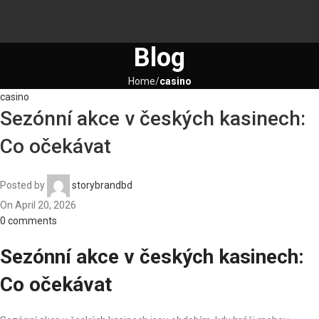
Blog
Home
casino
casino
Sezónní akce v českých kasinech:
Co očekávat
Posted by
storybrandbd
On April 20, 2026
0
comments
Sezónní akce v českých kasinech:
Co očekávat