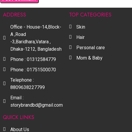
ADDRESS
TOP CATEGORIES
Office - House-14,Block-
Skin
A ,Road
Hair
-3,Baridhara,Vatara ,
Personal care
Dhaka-1212, Bangladesh
Mom & Baby
Phone : 01312584779
Phone : 01751500070
Telephone :
8809638227799
Email :
storybrandbd@gmail.com
QUICK LINKS
About Us