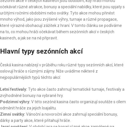
Sezónní akce v českých kasinech jsou obdobím, kdy hráči mohou
očekávat různé atrakce, bonusy a speciální nabídky, které jsou spjaty s
určitými ročními obdobími nebo svátky. Tyto akce mohou přinést
mnoho výhod, jako jsou zvýšené výhry, turnaje a různé propagace,
které výrazně obohacují zážitek z hraní. V tomto článku se podíváme
na to, co mohou hráči očekávat během sezónních akcí v českých
kasinech, a jak se na ně připravit.
Hlavní typy sezónních akcí
Česká kasina nabízejí v průběhu roku různé typy sezónních akcí, které
oslovují hráče s různými zájmy. Níže uvádíme některé z
nejpopulárnějších typů těchto akcí:
Letní festivaly:
Tyto akce často zahrnují tematické turnaje, festivaly a
zvýhodněné bonusy na vybrané hry.
Podzimní výhry:
V této sezóně kasina často organizují soutěže s cílem
odměnit hráče za jejich loajalitu.
Zimní svátky:
Vánoční a novoroční akce zahrnují speciální bonusy,
dárky a party akce, které přitahují hráče.
Jarní osvěžení:
V období jara se konají různé akce zaměřené na