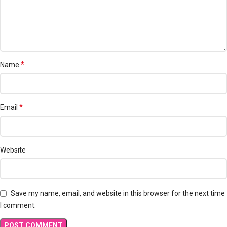
*
Name
*
Email
Website
Save my name, email, and website in this browser for the next time
I comment.